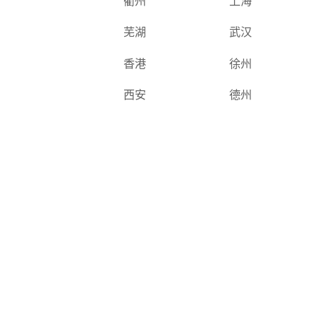
衢州
上海
芜湖
武汉
香港
徐州
西安
德州