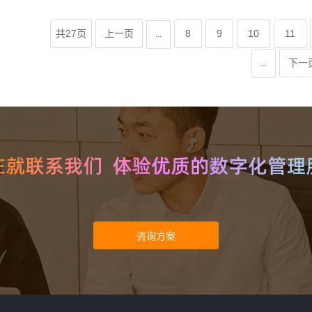
共27页
上一页
8
9
10
11
...
下一
...