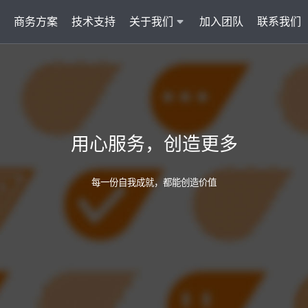
商务方案
技术支持
关于我们
加入团队
联系我们
服务
智能云联络中心 VisionCC
智能客服 Visi
统一接入多渠道，坐席接待更省心
集成6种AI功
用心服务，创造更多
AI知识助手
文本机器人V
沉淀金牌话术，搜索即得答案
7*24小
每一份自我成就，都能创造价值
营销自动化
外呼机器人V
批量营销发送，提升获客转化
高效转化
多模态客服
质检机器人V
智能交互升级，轻松理解声图文
全量质检
管理