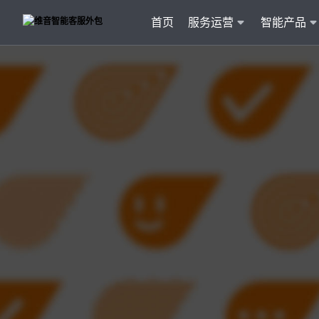
首页
服务运营
智能产品
客户
维音产品矩阵
· 产品融入维音20余行业服务经验
· 专属技术顾问进行1对1服务
· 丰富的定制化开发交付案例
智能