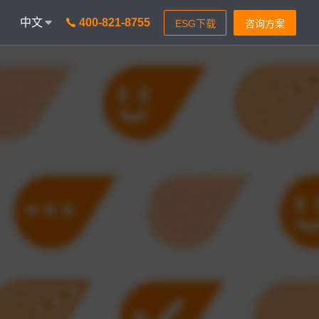
中文
400-821-8755
onAICC
智能通信 VisionIPCC
能，革新客户体验
IP软交换模式，通信稳定灵活
isionBot
时智能问题匹配
isionIDR
获客，助力锁定目标客户
isionIQA
&实时告警，降低客诉率