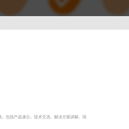
ionWFM
，实时获悉遵时率
 NLP
语音识别 ASR
一样沟通对话
智能理解语义，快速掌握关键
A
光学字符识别OCR
别，让机器人更懂用户
快捷图像识别，提升输入效率
C
像，提升AI互动能力
持，包括产品演示、技术交流、解决方案讲解、培
。