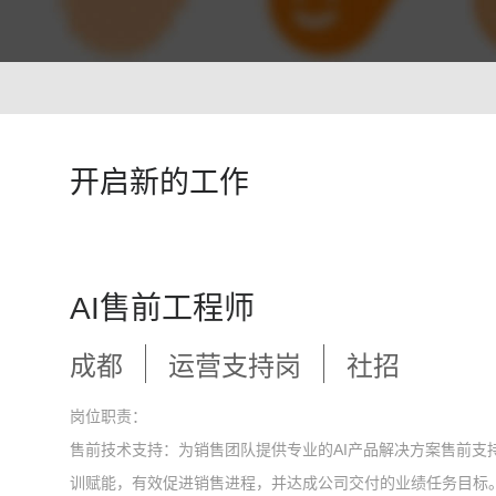
智能培训 VisionTSIM
智能排班 Vis
沉浸式Al陪练，打造金牌客服团队
预测排班需求
技术
人工智能 VisionAI
开启新的工作
集成8种AI技术，快速对接企业系统
生成式AI引擎 VisionGAl
自然语言处理
客服领域AI大模型服务平台
让AI像人
语音合成 TTS
情绪分析 S
AI售前工程师
即开即用，输入文本立得语音
Al情绪识
声纹识别VPR
图像描述 I
成都
运营支持岗
社招
智能身份识别，保障系统安全
深度理解图
岗位职责：
售前技术支持：为销售团队提供专业的AI产品解决方案售前支
训赋能，有效促进销售进程，并达成公司交付的业绩任务目标