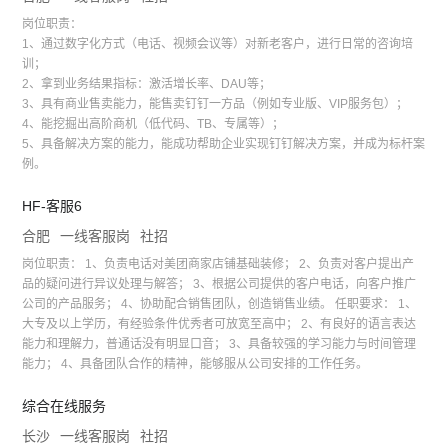
岗位职责：
1、通过数字化方式（电话、视频会议等）对新老客户，进行日常的咨询培
训；
2、拿到业务结果指标：激活增长率、DAU等；
3、具有商业售卖能力，能售卖钉钉一方品（例如专业版、VIP服务包）；
4、能挖掘出高阶商机（低代码、TB、专属等）；
5、具备解决方案的能力，能成功帮助企业实现钉钉解决方案，并成为标杆案
例。
HF-客服6
合肥
一线客服岗
社招
岗位职责： 1、负责电话对美团商家店铺基础装修； 2、负责对客户提出产
品的疑问进行异议处理与解答； 3、根据公司提供的客户电话，向客户推广
公司的产品服务； 4、协助配合销售团队，创造销售业绩。 任职要求： 1、
大专及以上学历，有经验条件优秀者可放宽至高中； 2、有良好的语言表达
能力和理解力，普通话没有明显口音； 3、具备较强的学习能力与时间管理
能力； 4、具备团队合作的精神，能够服从公司安排的工作任务。
综合在线服务
长沙
一线客服岗
社招