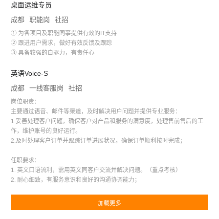
桌面运维专员
成都
职能岗
社招
① 为各项目及职能同事提供有效的IT支持
② 跟进用户需求，做好有效反馈及跟踪
③ 具备较强的自驱力，有责任心
英语Voice-S
成都
一线客服岗
社招
岗位职责：
主要通过语音、邮件等渠道，及时解决用户问题并提供专业服务：
1.妥善处理客户问题，确保客户对产品和服务的满意度，处理售前售后的工
作，维护账号的良好运行。
2.及时处理客户订单并跟踪订单进展状况，确保订单顺利按时完成；
任职要求：
1. 英文口语流利，需用英文同客户交流并解决问题。（重点考核）
2. 耐心细致，有服务意识和良好的沟通协调能力；