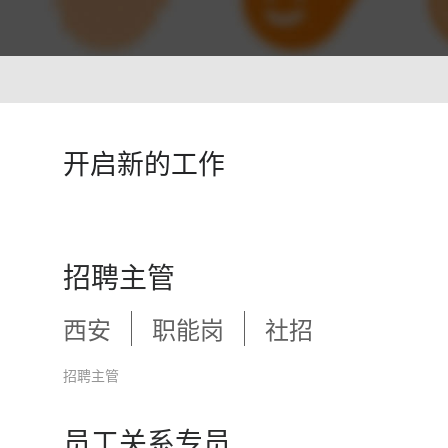
智能培训 VisionTSIM
智能排班 Vis
沉浸式Al陪练，打造金牌客服团队
预测排班需求
技术
人工智能 VisionAI
开启新的工作
集成8种AI技术，快速对接企业系统
生成式AI引擎 VisionGAl
自然语言处理
客服领域AI大模型服务平台
让AI像人
语音合成 TTS
情绪分析 S
招聘主管
即开即用，输入文本立得语音
Al情绪识
声纹识别VPR
图像描述 I
西安
职能岗
社招
智能身份识别，保障系统安全
深度理解图
招聘主管
员工关系专员