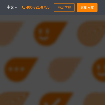
中文
400-821-8755
onAICC
智能通信 VisionIPCC
能，革新客户体验
IP软交换模式，通信稳定灵活
isionBot
时智能问题匹配
isionIDR
获客，助力锁定目标客户
isionIQA
&实时告警，降低客诉率