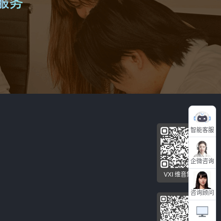
智能客服
企微咨询
VXI 维音集团
咨询顾问