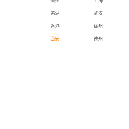
衢州
上海
芜湖
武汉
香港
徐州
西安
德州