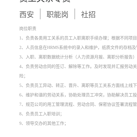
西安
职能岗
社招
岗位职责
1、负责各类用工关系的员工入职离职手续办理；根据不同项
2、人员信息在HRMS系统中的录入和维护，纸质文件的存档及
3、入职、离职数据统计分析（人力资源月报、离职分析报告）
4、负责劳动合同的签订、解除等工作。及时发现并汇报劳动
险；
5、负责员工异动、转正、晋升、离职等员工关系方面线上线
6、维护和谐的劳动关系，协助处理员工冲突，协助解决员工
7、规范公司的用工管理流程、劳动合同、保密协议签署流程
8、负责员工入职培训；
9、领导交办的其他工作；