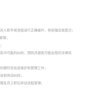
目对入职手续流程进行正确操作，有较强合规意识；
管理；
；
关系中可能的纠纷，预防并避免可能出现的法律风
下的跟时及信息维护和管理工作；
投诉和劳动纠纷；
管理及员工职位异动流程管理；