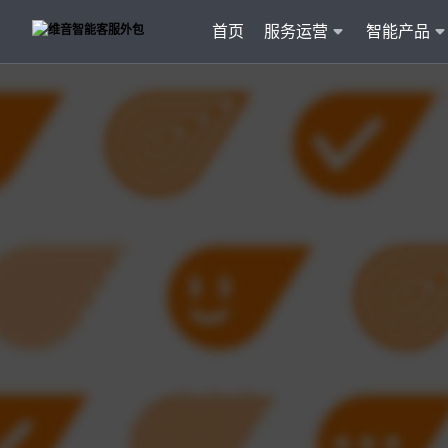
首页
服务运营
智能产品
客户
维音产品矩阵
· 产品融入维音20余行业服务经验
· 专属技术顾问进行1对1服务
· 丰富的定制化开发交付案例
智能