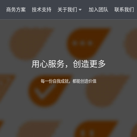
商务方案
技术支持
关于我们
加入团队
联系我们
服务
智能云联络中心 VisionCC
智能客服 Visi
统一接入多渠道，坐席接待更省心
集成6种AI功
用心服务，创造更多
AI知识助手
文本机器人V
沉淀金牌话术，搜索即得答案
7*24小
每一份自我成就，都能创造价值
营销自动化
外呼机器人V
批量营销发送，提升获客转化
高效转化
多模态客服
质检机器人V
智能交互升级，轻松理解声图文
全量质检
管理