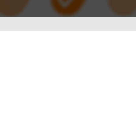
ionWFM
，实时获悉遵时率
 NLP
语音识别 ASR
一样沟通对话
智能理解语义，快速掌握关键
A
光学字符识别OCR
别，让机器人更懂用户
快捷图像识别，提升输入效率
C
像，提升AI互动能力