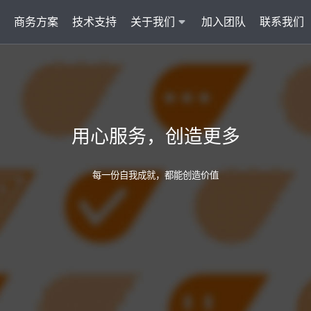
商务方案
技术支持
关于我们
加入团队
联系我们
服务
智能云联络中心 VisionCC
智能客服 Visi
统一接入多渠道，坐席接待更省心
集成6种AI功
用心服务，创造更多
AI知识助手
文本机器人V
沉淀金牌话术，搜索即得答案
7*24小
每一份自我成就，都能创造价值
营销自动化
外呼机器人V
批量营销发送，提升获客转化
高效转化
多模态客服
质检机器人V
智能交互升级，轻松理解声图文
全量质检
管理