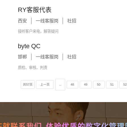
RY客服代表
西安
一线客服岗
社招
接听客户来电，解答疑问
byte QC
邯郸
一线客服岗
社招
质检、审核、判责
...
共57页
上一页
48
49
50
51
52