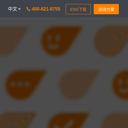
中文
400-821-8755
onAICC
智能通信 VisionIPCC
能，革新客户体验
IP软交换模式，通信稳定灵活
isionBot
时智能问题匹配
isionIDR
获客，助力锁定目标客户
isionIQA
&实时告警，降低客诉率