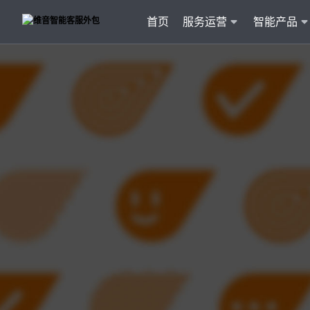
首页
服务运营
智能产品
客户
维音产品矩阵
· 产品融入维音20余行业服务经验
· 专属技术顾问进行1对1服务
· 丰富的定制化开发交付案例
智能