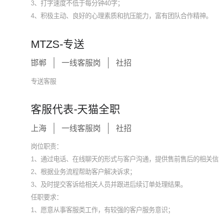
3、打字速度不低于每分钟40字；
4、积极主动、良好的心理素质和抗压能力，富有团队合作精神。
MTZS-专送
邯郸
一线客服岗
社招
专送客服
客服代表-天猫全职
上海
一线客服岗
社招
岗位职责：
1、通过电话、在线聊天的形式与客户沟通，提供售前售后的相关信
2、根据业务流程帮助客户解决诉求；
3、及时提交客诉给相关人员并跟进后续订单处理结果。
任职要求：
1、愿意从事客服类工作，有较强的客户服务意识；