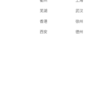
衢州
上海
芜湖
武汉
香港
徐州
西安
德州