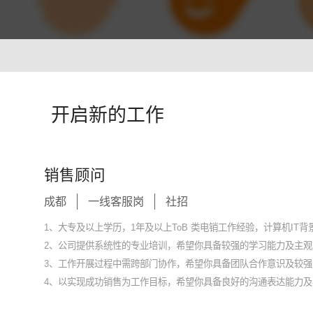
智能培训 VisionTSIM
智能排班 Vis
沉浸式Al陪练，打造金牌客服团队
预测排班需求
技术
人工智能 VisionAI
开启新的工作
集成8种AI技术，快速对接企业系统
生成式AI引擎 VisionGAl
自然语言处理
客服领域AI大模型服务平台
让AI像人
销售顾问
语音合成 TTS
情绪分析 S
成都
一线客服岗
社招
即开即用，输入文本立得语音
Al情绪识
声纹识别VPR
图像描述 I
1、大专及以上学历，1年及以上ToB 类电销工作经验，计算机IT
智能身份识别，保障系统安全
深度理解图
2、公司提供系统性的专业培训，希望你具备较强的学习能力及主观
3、工作开展过程中需跨部门协作，希望你具备团队合作意识及较
4、以实现成功销售为工作目标，希望你具备良好的沟通表达能力及