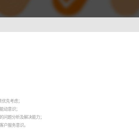
ionWFM
，实时获悉遵时率
 NLP
语音识别 ASR
一样沟通对话
智能理解语义，快速掌握关键
A
光学字符识别OCR
别，让机器人更懂用户
快捷图像识别，提升输入效率
C
背景优先考虑；
像，提升AI互动能力
能动意识；
强的问题分析及解决能力；
客户服务意识。