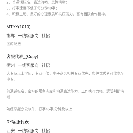
2、普通话标准，表达流畅，思路清晰；
3、打字速度不低于每分钟40字；
4、积极主动、良好的心理素质和抗压能力，富有团队合作精神。
MTYY(1010)
邯郸
一线客服岗
社招
医药配送
客服代表_(Copy)
衢州
一线客服岗
社招
大专及以上学历，专业不限，电子商务相关专业优先，条件优秀者可放宽至
中专。
普通话标准，良好的服务态度和沟通表达能力，工作执行力强，逻辑判断清
晰
熟练掌握办公软件，打字45字/分钟及以上
RY客服代表
西安
一线客服岗
社招