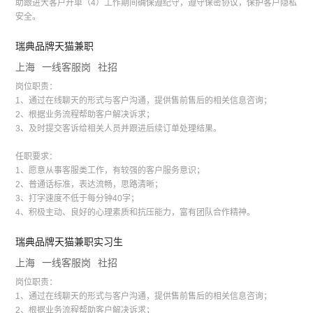
助跟进大客户开单（4）工作期间确保遵纪守，遵守保密协议，保护客户隐私
安全。
瑞典品牌天猫兼职
上海
一线客服岗
社招
岗位职责：
1、通过在线聊天的形式与客户沟通，提供售前售后的相关信息咨询；
2、根据业务流程帮助客户解决诉求；
3、及时提交客诉给相关人员并跟进后续订单处理结果。
任职要求：
1、愿意从事客服类工作，有较强的客户服务意识；
2、普通话标准，表达流畅，思路清晰；
3、打字速度不低于每分钟40字；
4、积极主动、良好的心理素质和抗压能力，富有团队合作精神。
瑞典品牌天猫兼职实习生
上海
一线客服岗
社招
岗位职责：
1、通过在线聊天的形式与客户沟通，提供售前售后的相关信息咨询；
2、根据业务流程帮助客户解决诉求；