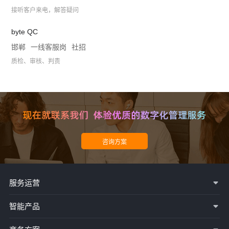
接听客户来电，解答疑问
byte QC
邯郸
一线客服岗
社招
质检、审核、判责
服务运营
智能产品