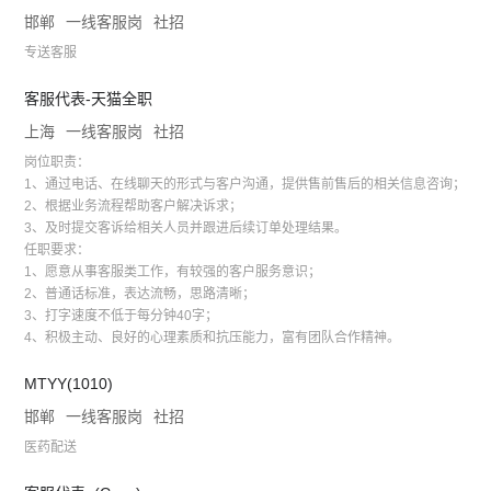
邯郸
一线客服岗
社招
专送客服
客服代表-天猫全职
上海
一线客服岗
社招
岗位职责：
1、通过电话、在线聊天的形式与客户沟通，提供售前售后的相关信息咨询；
2、根据业务流程帮助客户解决诉求；
3、及时提交客诉给相关人员并跟进后续订单处理结果。
任职要求：
1、愿意从事客服类工作，有较强的客户服务意识；
2、普通话标准，表达流畅，思路清晰；
3、打字速度不低于每分钟40字；
4、积极主动、良好的心理素质和抗压能力，富有团队合作精神。
MTYY(1010)
邯郸
一线客服岗
社招
医药配送