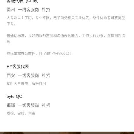
客服代表_(Copy)
衢州
一线客服岗
社招
大专及以上学历，专业不限，电子商务相关专业优先，条件优秀者可放宽至
中专。
普通话标准，良好的服务态度和沟通表达能力，工作执行力强，逻辑判断清
晰
熟练掌握办公软件，打字45字/分钟及以上
RY客服代表
西安
一线客服岗
社招
接听客户来电，解答疑问
byte QC
邯郸
一线客服岗
社招
质检、审核、判责