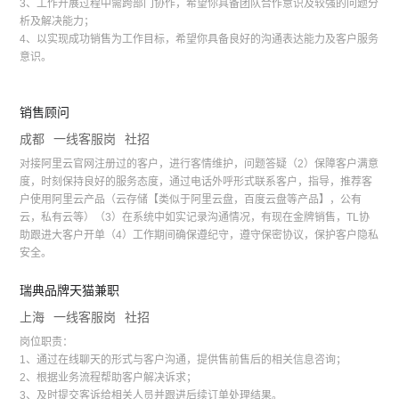
3、工作开展过程中需跨部门协作，希望你具备团队合作意识及较强的问题分
析及解决能力；
4、以实现成功销售为工作目标，希望你具备良好的沟通表达能力及客户服务
意识。
销售顾问
成都
一线客服岗
社招
对接阿里云官网注册过的客户，进行客情维护，问题答疑（2）保障客户满意
度，时刻保持良好的服务态度，通过电话外呼形式联系客户，指导，推荐客
户使用阿里云产品（云存储【类似于阿里云盘，百度云盘等产品】，公有
云，私有云等）（3）在系统中如实记录沟通情况，有现在金牌销售，TL协
助跟进大客户开单（4）工作期间确保遵纪守，遵守保密协议，保护客户隐私
安全。
瑞典品牌天猫兼职
上海
一线客服岗
社招
岗位职责：
1、通过在线聊天的形式与客户沟通，提供售前售后的相关信息咨询；
2、根据业务流程帮助客户解决诉求；
3、及时提交客诉给相关人员并跟进后续订单处理结果。