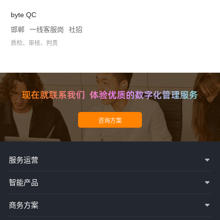
byte QC
邯郸
一线客服岗
社招
质检、审核、判责
服务运营
智能产品
商务方案