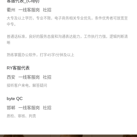
客服代表_(Copy)
衢州
一线客服岗
社招
大专及以上学历，专业不限，电子商务相关专业优先，条件优秀者可放宽至
中专。
普通话标准，良好的服务态度和沟通表达能力，工作执行力强，逻辑判断清
晰
熟练掌握办公软件，打字45字/分钟及以上
RY客服代表
西安
一线客服岗
社招
接听客户来电，解答疑问
byte QC
邯郸
一线客服岗
社招
质检、审核、判责