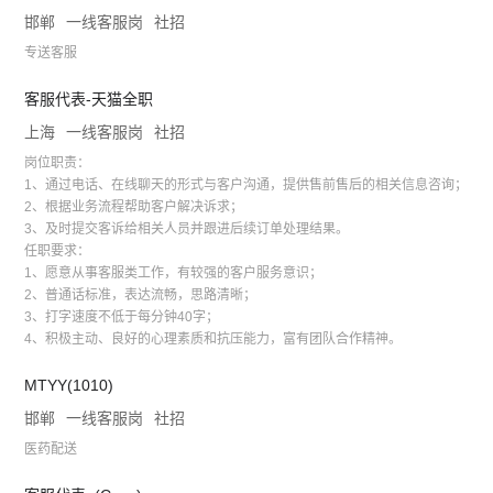
邯郸
一线客服岗
社招
专送客服
客服代表-天猫全职
上海
一线客服岗
社招
岗位职责：
1、通过电话、在线聊天的形式与客户沟通，提供售前售后的相关信息咨询；
2、根据业务流程帮助客户解决诉求；
3、及时提交客诉给相关人员并跟进后续订单处理结果。
任职要求：
1、愿意从事客服类工作，有较强的客户服务意识；
2、普通话标准，表达流畅，思路清晰；
3、打字速度不低于每分钟40字；
4、积极主动、良好的心理素质和抗压能力，富有团队合作精神。
MTYY(1010)
邯郸
一线客服岗
社招
医药配送