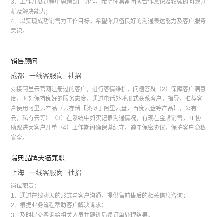
3、工作开展过程中需跨部门协作，希望你具备团队合作意识及较强的问题分
析及解决能力；
4、以实现成功销售为工作目标，希望你具备良好的沟通表达能力及客户服务
意识。
销售顾问
成都
一线客服岗
社招
对接阿里云官网注册过的客户，进行客情维护，问题答疑（2）保障客户满意
度，时刻保持良好的服务态度，通过电话外呼形式联系客户，指导，推荐客
户使用阿里云产品（云存储【类似于阿里云盘，百度云盘等产品】，公有
云，私有云等）（3）在系统中如实记录沟通情况，有现在金牌销售，TL协
助跟进大客户开单（4）工作期间确保遵纪守，遵守保密协议，保护客户隐私
安全。
瑞典品牌天猫兼职
上海
一线客服岗
社招
岗位职责：
1、通过在线聊天的形式与客户沟通，提供售前售后的相关信息咨询；
2、根据业务流程帮助客户解决诉求；
3、及时提交客诉给相关人员并跟进后续订单处理结果。