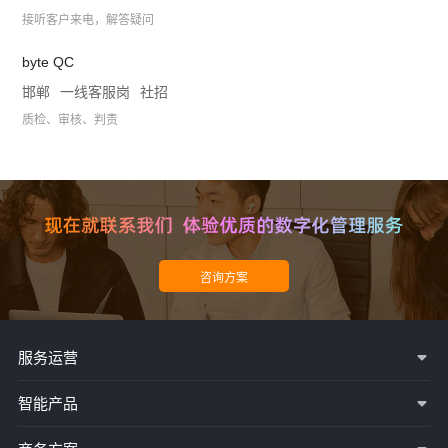
接听客户来电，解答疑问
byte QC
邯郸
一线客服岗
社招
质检、审核、判责
服务运营
智能产品