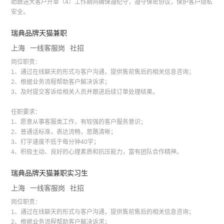
助跟进大客户开单（4）工作期间确保遵纪守，遵守保密协议，保护客户隐私
安全。
瑞典品牌天猫兼职
上海
一线客服岗
社招
岗位职责：
1、通过在线聊天的形式与客户沟通，提供售前售后的相关信息咨询；
2、根据业务流程帮助客户解决诉求；
3、及时提交客诉给相关人员并跟进后续订单处理结果。
任职要求：
1、愿意从事客服类工作，有较强的客户服务意识；
2、普通话标准，表达流畅，思路清晰；
3、打字速度不低于每分钟40字；
4、积极主动、良好的心理素质和抗压能力，富有团队合作精神。
瑞典品牌天猫兼职实习生
上海
一线客服岗
社招
岗位职责：
1、通过在线聊天的形式与客户沟通，提供售前售后的相关信息咨询；
2、根据业务流程帮助客户解决诉求；