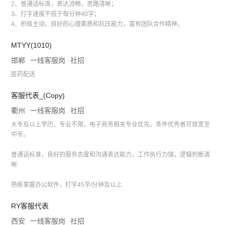
2、普通话标准，表达流畅，思路清晰；
3、打字速度不低于每分钟40字；
4、积极主动、良好的心理素质和抗压能力，富有团队合作精神。
MTYY(1010)
邯郸
一线客服岗
社招
医药配送
客服代表_(Copy)
衢州
一线客服岗
社招
大专及以上学历，专业不限，电子商务相关专业优先，条件优秀者可放宽至
中专。
普通话标准，良好的服务态度和沟通表达能力，工作执行力强，逻辑判断清
晰
熟练掌握办公软件，打字45字/分钟及以上
RY客服代表
西安
一线客服岗
社招