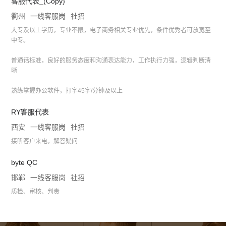
客服代表_(Copy)
衢州
一线客服岗
社招
大专及以上学历，专业不限，电子商务相关专业优先，条件优秀者可放宽至
中专。
普通话标准，良好的服务态度和沟通表达能力，工作执行力强，逻辑判断清
晰
熟练掌握办公软件，打字45字/分钟及以上
RY客服代表
西安
一线客服岗
社招
接听客户来电，解答疑问
byte QC
邯郸
一线客服岗
社招
质检、审核、判责