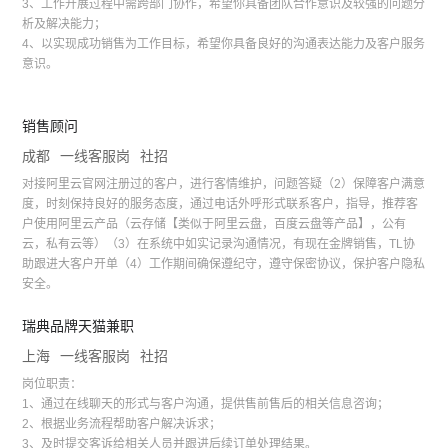
3、工作开展过程中需跨部门协作，希望你具备团队合作意识及较强的问题分
析及解决能力；
4、以实现成功销售为工作目标，希望你具备良好的沟通表达能力及客户服务
意识。
销售顾问
成都
一线客服岗
社招
对接阿里云官网注册过的客户，进行客情维护，问题答疑（2）保障客户满意
度，时刻保持良好的服务态度，通过电话外呼形式联系客户，指导，推荐客
户使用阿里云产品（云存储【类似于阿里云盘，百度云盘等产品】，公有
云，私有云等）（3）在系统中如实记录沟通情况，有现在金牌销售，TL协
助跟进大客户开单（4）工作期间确保遵纪守，遵守保密协议，保护客户隐私
安全。
瑞典品牌天猫兼职
上海
一线客服岗
社招
岗位职责：
1、通过在线聊天的形式与客户沟通，提供售前售后的相关信息咨询；
2、根据业务流程帮助客户解决诉求；
3、及时提交客诉给相关人员并跟进后续订单处理结果。