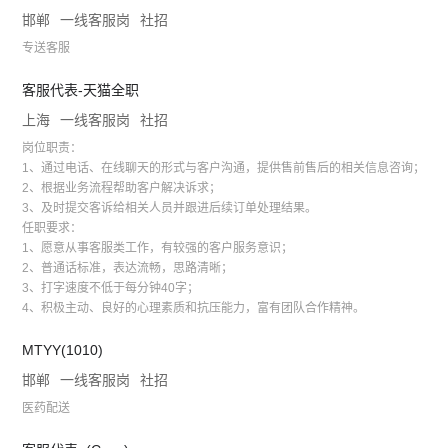
邯郸
一线客服岗
社招
专送客服
客服代表-天猫全职
上海
一线客服岗
社招
岗位职责：
1、通过电话、在线聊天的形式与客户沟通，提供售前售后的相关信息咨询；
2、根据业务流程帮助客户解决诉求；
3、及时提交客诉给相关人员并跟进后续订单处理结果。
任职要求：
1、愿意从事客服类工作，有较强的客户服务意识；
2、普通话标准，表达流畅，思路清晰；
3、打字速度不低于每分钟40字；
4、积极主动、良好的心理素质和抗压能力，富有团队合作精神。
MTYY(1010)
邯郸
一线客服岗
社招
医药配送