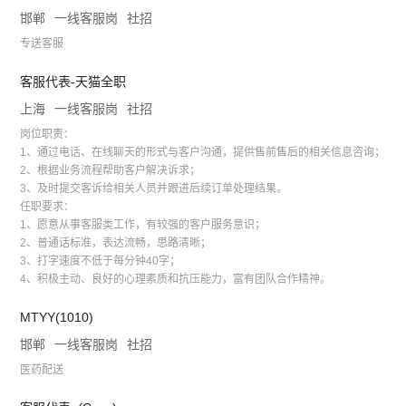
邯郸
一线客服岗
社招
专送客服
客服代表-天猫全职
上海
一线客服岗
社招
岗位职责：
1、通过电话、在线聊天的形式与客户沟通，提供售前售后的相关信息咨询；
2、根据业务流程帮助客户解决诉求；
3、及时提交客诉给相关人员并跟进后续订单处理结果。
任职要求：
1、愿意从事客服类工作，有较强的客户服务意识；
2、普通话标准，表达流畅，思路清晰；
3、打字速度不低于每分钟40字；
4、积极主动、良好的心理素质和抗压能力，富有团队合作精神。
MTYY(1010)
邯郸
一线客服岗
社招
医药配送