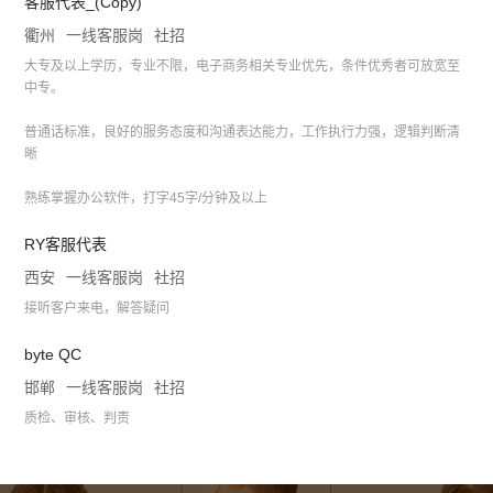
客服代表_(Copy)
衢州
一线客服岗
社招
大专及以上学历，专业不限，电子商务相关专业优先，条件优秀者可放宽至
中专。
普通话标准，良好的服务态度和沟通表达能力，工作执行力强，逻辑判断清
晰
熟练掌握办公软件，打字45字/分钟及以上
RY客服代表
西安
一线客服岗
社招
接听客户来电，解答疑问
byte QC
邯郸
一线客服岗
社招
质检、审核、判责