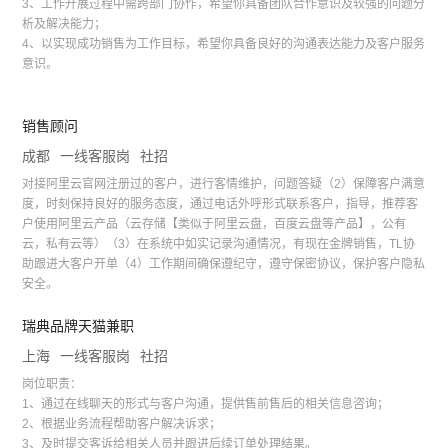
3、工作开展过程中需跨部门协作，希望你具备团队合作意识及较强的问题分
析及解决能力；
4、以实现成功销售为工作目标，希望你具备良好的沟通表达能力及客户服务
意识。
销售顾问
成都
一线客服岗
社招
对接阿里云官网注册过的客户，进行客情维护，问题答疑（2）保障客户满意
度，时刻保持良好的服务态度，通过电话外呼形式联系客户，指导，推荐客
户使用阿里云产品（云存储【类似于阿里云盘，百度云盘等产品】，公有
云，私有云等）（3）在系统中如实记录沟通情况，有现在金牌销售，TL协
助跟进大客户开单（4）工作期间确保遵纪守，遵守保密协议，保护客户隐私
安全。
瑞典品牌天猫兼职
上海
一线客服岗
社招
岗位职责：
1、通过在线聊天的形式与客户沟通，提供售前售后的相关信息咨询；
2、根据业务流程帮助客户解决诉求；
3、及时提交客诉给相关人员并跟进后续订单处理结果。