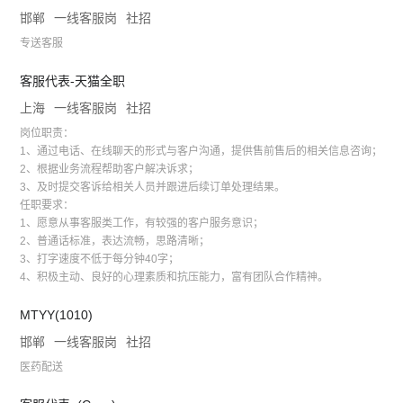
邯郸
一线客服岗
社招
专送客服
客服代表-天猫全职
上海
一线客服岗
社招
岗位职责：
1、通过电话、在线聊天的形式与客户沟通，提供售前售后的相关信息咨询；
2、根据业务流程帮助客户解决诉求；
3、及时提交客诉给相关人员并跟进后续订单处理结果。
任职要求：
1、愿意从事客服类工作，有较强的客户服务意识；
2、普通话标准，表达流畅，思路清晰；
3、打字速度不低于每分钟40字；
4、积极主动、良好的心理素质和抗压能力，富有团队合作精神。
MTYY(1010)
邯郸
一线客服岗
社招
医药配送