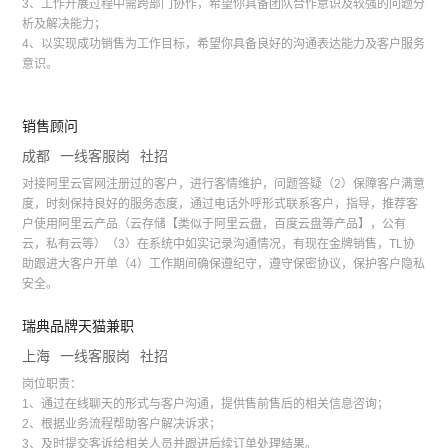
3、工作开展过程中需跨部门协作，希望你具备团队合作意识及较强的问题分
析及解决能力；
4、以实现成功销售为工作目标，希望你具备良好的沟通表达能力及客户服务
意识。
销售顾问
成都
一线客服岗
社招
对接阿里云官网注册过的客户，进行客情维护，问题答疑（2）保障客户满意
度，时刻保持良好的服务态度，通过电话外呼形式联系客户，指导，推荐客
户使用阿里云产品（云存储【类似于阿里云盘，百度云盘等产品】，公有
云，私有云等）（3）在系统中如实记录沟通情况，有现在金牌销售，TL协
助跟进大客户开单（4）工作期间确保遵纪守，遵守保密协议，保护客户隐私
安全。
瑞典品牌天猫兼职
上海
一线客服岗
社招
岗位职责：
1、通过在线聊天的形式与客户沟通，提供售前售后的相关信息咨询；
2、根据业务流程帮助客户解决诉求；
3、及时提交客诉给相关人员并跟进后续订单处理结果。