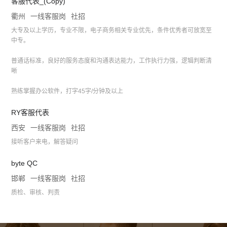
客服代表_(Copy)
衢州
一线客服岗
社招
大专及以上学历，专业不限，电子商务相关专业优先，条件优秀者可放宽至
中专。
普通话标准，良好的服务态度和沟通表达能力，工作执行力强，逻辑判断清
晰
熟练掌握办公软件，打字45字/分钟及以上
RY客服代表
西安
一线客服岗
社招
接听客户来电，解答疑问
byte QC
邯郸
一线客服岗
社招
质检、审核、判责