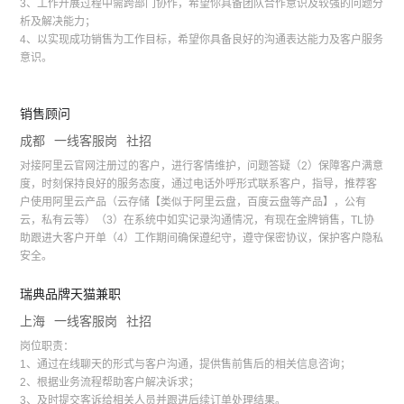
3、工作开展过程中需跨部门协作，希望你具备团队合作意识及较强的问题分
析及解决能力；
4、以实现成功销售为工作目标，希望你具备良好的沟通表达能力及客户服务
意识。
销售顾问
成都
一线客服岗
社招
对接阿里云官网注册过的客户，进行客情维护，问题答疑（2）保障客户满意
度，时刻保持良好的服务态度，通过电话外呼形式联系客户，指导，推荐客
户使用阿里云产品（云存储【类似于阿里云盘，百度云盘等产品】，公有
云，私有云等）（3）在系统中如实记录沟通情况，有现在金牌销售，TL协
助跟进大客户开单（4）工作期间确保遵纪守，遵守保密协议，保护客户隐私
安全。
瑞典品牌天猫兼职
上海
一线客服岗
社招
岗位职责：
1、通过在线聊天的形式与客户沟通，提供售前售后的相关信息咨询；
2、根据业务流程帮助客户解决诉求；
3、及时提交客诉给相关人员并跟进后续订单处理结果。