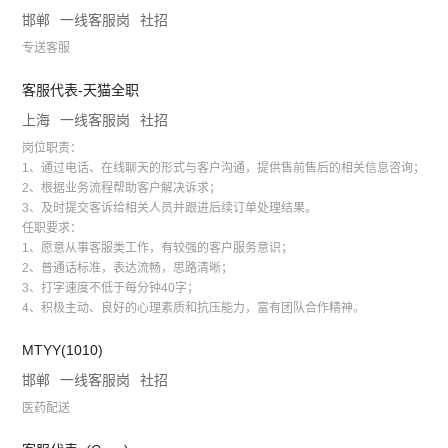
邯郸
一线客服岗
社招
专送客服
客服代表-天猫全职
上海
一线客服岗
社招
岗位职责：
1、通过电话、在线聊天的形式与客户沟通，提供售前售后的相关信息咨询；
2、根据业务流程帮助客户解决诉求；
3、及时提交客诉给相关人员并跟进后续订单处理结果。
任职要求：
1、愿意从事客服类工作，有较强的客户服务意识；
2、普通话标准，表达流畅，思路清晰；
3、打字速度不低于每分钟40字；
4、积极主动、良好的心理素质和抗压能力，富有团队合作精神。
MTYY(1010)
邯郸
一线客服岗
社招
医药配送