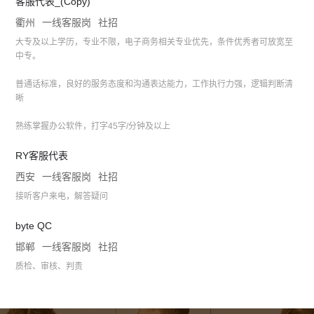
客服代表_(Copy)
衢州
一线客服岗
社招
大专及以上学历，专业不限，电子商务相关专业优先，条件优秀者可放宽至
中专。
普通话标准，良好的服务态度和沟通表达能力，工作执行力强，逻辑判断清
晰
熟练掌握办公软件，打字45字/分钟及以上
RY客服代表
西安
一线客服岗
社招
接听客户来电，解答疑问
byte QC
邯郸
一线客服岗
社招
质检、审核、判责