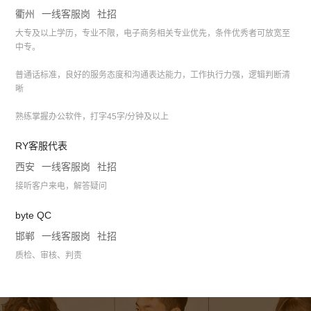
衢州
一线客服岗
社招
大专及以上学历，专业不限，电子商务相关专业优先，条件优秀者可放宽至
中专。
普通话标准，良好的服务态度和沟通表达能力，工作执行力强，逻辑判断清
晰
熟练掌握办公软件，打字45字/分钟及以上
RY客服代表
西安
一线客服岗
社招
接听客户来电，解答疑问
byte QC
邯郸
一线客服岗
社招
质检、审核、判责