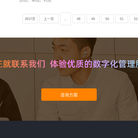
质检、审核、判责
...
共57页
上一页
48
49
50
51
52