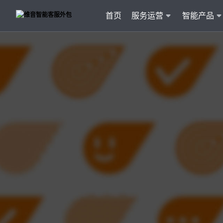
首页
服务运营
智能产品
客户
维音产品矩阵
· 产品融入维音20余行业服务经验
· 专属技术顾问进行1对1服务
· 丰富的定制化开发交付案例
智能