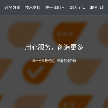
商务方案
技术支持
关于我们
加入团队
联系我们
服务
智能云联络中心 VisionCC
智能客服 Visi
统一接入多渠道，坐席接待更省心
集成6种AI功
用心服务，创造更多
AI知识助手
文本机器人V
沉淀金牌话术，搜索即得答案
7*24小
每一份自我成就，都能创造价值
营销自动化
外呼机器人V
批量营销发送，提升获客转化
高效转化
多模态客服
质检机器人V
智能交互升级，轻松理解声图文
全量质检
管理