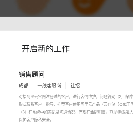
智能培训 VisionTSIM
智能排班 Vis
沉浸式Al陪练，打造金牌客服团队
预测排班需求
技术
人工智能 VisionAI
开启新的工作
集成8种AI技术，快速对接企业系统
生成式AI引擎 VisionGAl
自然语言处理
客服领域AI大模型服务平台
让AI像人
销售顾问
语音合成 TTS
情绪分析 S
成都
一线客服岗
社招
即开即用，输入文本立得语音
Al情绪识
声纹识别VPR
图像描述 I
对接阿里云官网注册过的客户，进行客情维护，问题答疑（2）保
智能身份识别，保障系统安全
深度理解图
形式联系客户，指导，推荐客户使用阿里云产品（云存储【类似于
（3）在系统中如实记录沟通情况，有现在金牌销售，TL协助跟进
保护客户隐私安全。