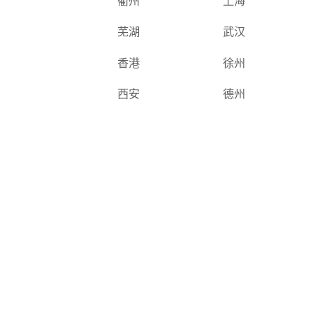
衢州
上海
芜湖
武汉
香港
徐州
西安
德州