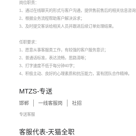
岗位职责：
1、通过在线聊天的形式与客户沟通，提供售前售后的相关信息咨询
2、根据业务流程帮助客户解决诉求；
3、及时提交客诉给相关人员并跟进后续订单处理结果。
任职要求：
1、愿意从事客服类工作，有较强的客户服务意识；
2、普通话标准，表达流畅，思路清晰；
3、打字速度不低于每分钟40字；
4、积极主动、良好的心理素质和抗压能力，富有团队合作精神。
MTZS-专送
邯郸
一线客服岗
社招
专送客服
客服代表-天猫全职