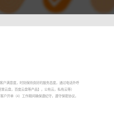
ionWFM
，实时获悉遵时率
 NLP
语音识别 ASR
一样沟通对话
智能理解语义，快速掌握关键
A
光学字符识别OCR
别，让机器人更懂用户
快捷图像识别，提升输入效率
C
障客户满意度，时刻保持良好的服务态度，通过电话外呼
像，提升AI互动能力
阿里云盘，百度云盘等产品】，公有云，私有云等）
大客户开单（4）工作期间确保遵纪守，遵守保密协议，