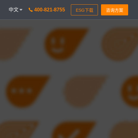
中文
400-821-8755
onAICC
智能通信 VisionIPCC
能，革新客户体验
IP软交换模式，通信稳定灵活
isionBot
时智能问题匹配
isionIDR
获客，助力锁定目标客户
isionIQA
&实时告警，降低客诉率