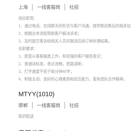
上海
一线客服岗
社招
岗位职责：
1、通过电话、在线聊天的形式与客户沟通，提供售前售后的相关信
2、根据业务流程帮助客户解决诉求；
3、及时提交客诉给相关人员并跟进后续订单处理结果。
任职要求：
1、愿意从事客服类工作，有较强的客户服务意识；
2、普通话标准，表达流畅，思路清晰；
3、打字速度不低于每分钟40字；
4、积极主动、良好的心理素质和抗压能力，富有团队合作精神。
MTYY(1010)
邯郸
一线客服岗
社招
医药配送