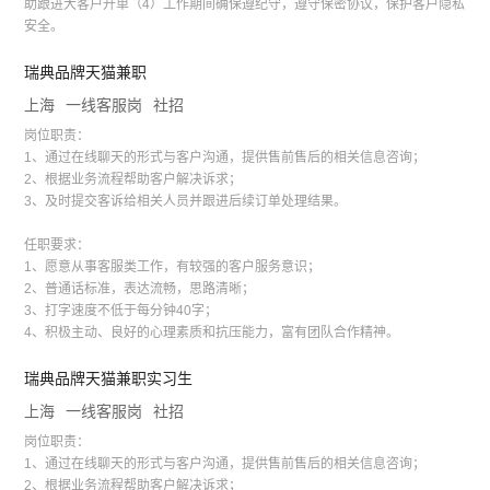
助跟进大客户开单（4）工作期间确保遵纪守，遵守保密协议，保护客户隐私
安全。
瑞典品牌天猫兼职
上海
一线客服岗
社招
岗位职责：
1、通过在线聊天的形式与客户沟通，提供售前售后的相关信息咨询；
2、根据业务流程帮助客户解决诉求；
3、及时提交客诉给相关人员并跟进后续订单处理结果。
任职要求：
1、愿意从事客服类工作，有较强的客户服务意识；
2、普通话标准，表达流畅，思路清晰；
3、打字速度不低于每分钟40字；
4、积极主动、良好的心理素质和抗压能力，富有团队合作精神。
瑞典品牌天猫兼职实习生
上海
一线客服岗
社招
岗位职责：
1、通过在线聊天的形式与客户沟通，提供售前售后的相关信息咨询；
2、根据业务流程帮助客户解决诉求；