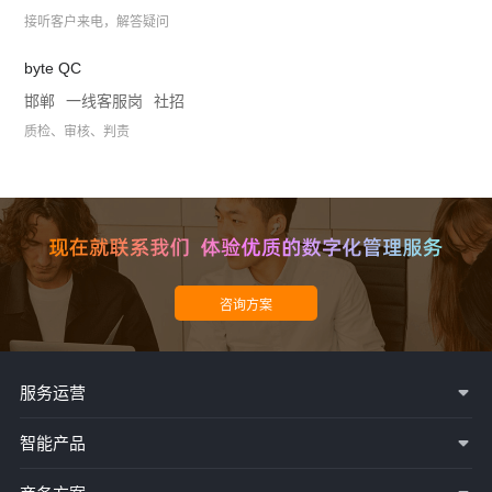
接听客户来电，解答疑问
byte QC
邯郸
一线客服岗
社招
质检、审核、判责
服务运营
智能产品