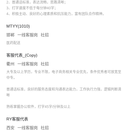
2、普通话标准，表达流畅，思路清晰；
3、打字速度不低于每分钟40字；
4、积极主动、良好的心理素质和抗压能力，富有团队合作精神。
MTYY(1010)
邯郸
一线客服岗
社招
医药配送
客服代表_(Copy)
衢州
一线客服岗
社招
大专及以上学历，专业不限，电子商务相关专业优先，条件优秀者可放宽至
中专。
普通话标准，良好的服务态度和沟通表达能力，工作执行力强，逻辑判断清
晰
熟练掌握办公软件，打字45字/分钟及以上
RY客服代表
西安
一线客服岗
社招