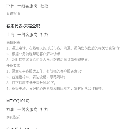
邯郸
一线客服岗
社招
专送客服
客服代表-天猫全职
上海
一线客服岗
社招
岗位职责：
1、通过电话、在线聊天的形式与客户沟通，提供售前售后的相关信息咨询；
2、根据业务流程帮助客户解决诉求；
3、及时提交客诉给相关人员并跟进后续订单处理结果。
任职要求：
1、愿意从事客服类工作，有较强的客户服务意识；
2、普通话标准，表达流畅，思路清晰；
3、打字速度不低于每分钟40字；
4、积极主动、良好的心理素质和抗压能力，富有团队合作精神。
MTYY(1010)
邯郸
一线客服岗
社招
医药配送