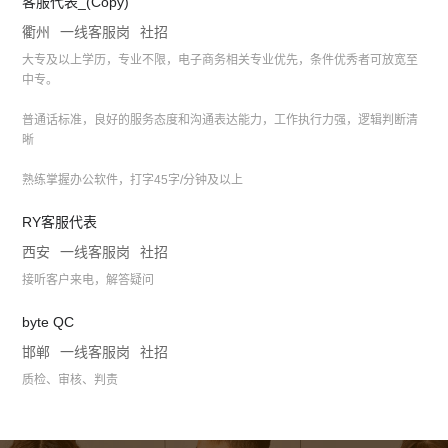
客服代表_(Copy)
衢州
一线客服岗
社招
大专及以上学历，专业不限，电子商务相关专业优先，条件优秀者可放宽至
中专。
普通话标准，良好的服务态度和沟通表达能力，工作执行力强，逻辑判断清
晰
熟练掌握办公软件，打字45字/分钟及以上
RY客服代表
西安
一线客服岗
社招
接听客户来电，解答疑问
byte QC
邯郸
一线客服岗
社招
质检、审核、判责