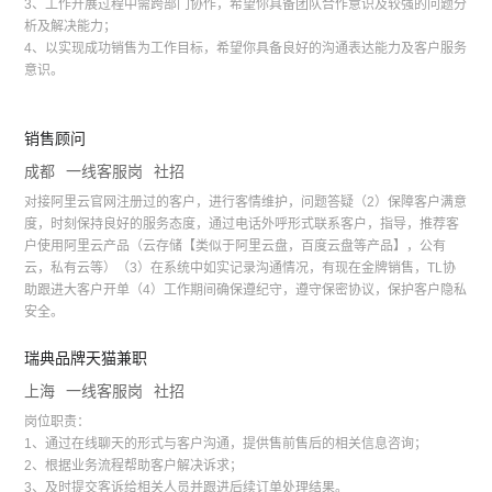
3、工作开展过程中需跨部门协作，希望你具备团队合作意识及较强的问题分
析及解决能力；
4、以实现成功销售为工作目标，希望你具备良好的沟通表达能力及客户服务
意识。
销售顾问
成都
一线客服岗
社招
对接阿里云官网注册过的客户，进行客情维护，问题答疑（2）保障客户满意
度，时刻保持良好的服务态度，通过电话外呼形式联系客户，指导，推荐客
户使用阿里云产品（云存储【类似于阿里云盘，百度云盘等产品】，公有
云，私有云等）（3）在系统中如实记录沟通情况，有现在金牌销售，TL协
助跟进大客户开单（4）工作期间确保遵纪守，遵守保密协议，保护客户隐私
安全。
瑞典品牌天猫兼职
上海
一线客服岗
社招
岗位职责：
1、通过在线聊天的形式与客户沟通，提供售前售后的相关信息咨询；
2、根据业务流程帮助客户解决诉求；
3、及时提交客诉给相关人员并跟进后续订单处理结果。