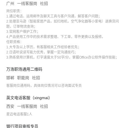
广州
一线客服岗
社招
岗位职责：
1.通过电话、运用邮件及聊天工具与客户沟通，解答客户问题；
2.处理亚马逊（智能家居产品，如扫地机，空气净化器等小家电）退换货问
题，订单物流查询；
3.官网客户维护工作；
4.产品使用工作中的技术需求整理、下工单，零件更换以及报修。
任职资格：
1.大专及以上学历，有客服相关工作经验者优先；
2.日语听说读写能力优秀，掌握一定沟通技巧；
3.熟练使用计算机，打字速度大于50字/分，掌握Office办公软件操作技能；
万浩职场通用二维码
邯郸
职能岗
社招
客服岗位通用码，具体岗位情况可以咨询面试专员
英文电话客服（xingmai）
西安
一线客服岗
社招
星迈电话客服1人
银行项目审核专员