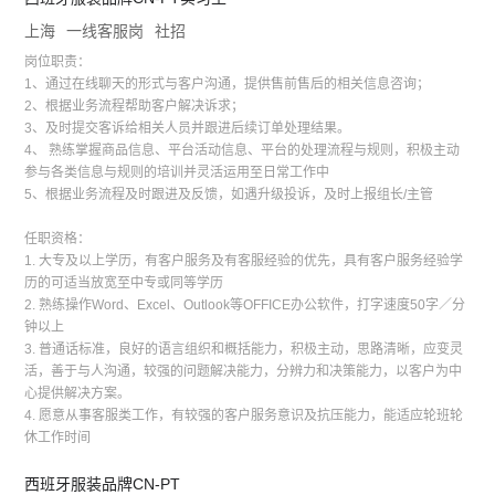
上海
一线客服岗
社招
岗位职责：
1、通过在线聊天的形式与客户沟通，提供售前售后的相关信息咨询；
2、根据业务流程帮助客户解决诉求；
3、及时提交客诉给相关人员并跟进后续订单处理结果。
4、 熟练掌握商品信息、平台活动信息、平台的处理流程与规则，积极主动
参与各类信息与规则的培训并灵活运用至日常工作中
5、根据业务流程及时跟进及反馈，如遇升级投诉，及时上报组长/主管
任职资格：
1. 大专及以上学历，有客户服务及有客服经验的优先，具有客户服务经验学
历的可适当放宽至中专或同等学历
2. 熟练操作Word、Excel、Outlook等OFFICE办公软件，打字速度50字／分
钟以上
3. 普通话标准，良好的语言组织和概括能力，积极主动，思路清晰，应变灵
活，善于与人沟通，较强的问题解决能力，分辨力和决策能力，以客户为中
心提供解决方案。
4. 愿意从事客服类工作，有较强的客户服务意识及抗压能力，能适应轮班轮
休工作时间
西班牙服装品牌CN-PT