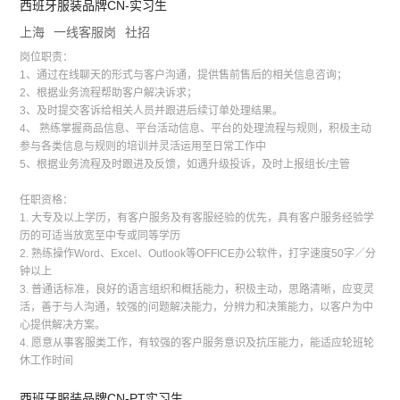
西班牙服装品牌CN-实习生
上海
一线客服岗
社招
岗位职责：
1、通过在线聊天的形式与客户沟通，提供售前售后的相关信息咨询；
2、根据业务流程帮助客户解决诉求；
3、及时提交客诉给相关人员并跟进后续订单处理结果。
4、 熟练掌握商品信息、平台活动信息、平台的处理流程与规则，积极主动
参与各类信息与规则的培训并灵活运用至日常工作中
5、根据业务流程及时跟进及反馈，如遇升级投诉，及时上报组长/主管
任职资格：
1. 大专及以上学历，有客户服务及有客服经验的优先，具有客户服务经验学
历的可适当放宽至中专或同等学历
2. 熟练操作Word、Excel、Outlook等OFFICE办公软件，打字速度50字／分
钟以上
3. 普通话标准，良好的语言组织和概括能力，积极主动，思路清晰，应变灵
活，善于与人沟通，较强的问题解决能力，分辨力和决策能力，以客户为中
心提供解决方案。
4. 愿意从事客服类工作，有较强的客户服务意识及抗压能力，能适应轮班轮
休工作时间
西班牙服装品牌CN-PT实习生