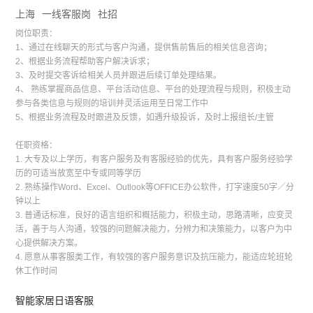
上海
一线客服岗
社招
岗位职责：
1、通过在线聊天的形式与客户沟通，提供售前售后的相关信息咨询；
2、根据业务流程帮助客户解决诉求；
3、及时提交客诉给相关人员并跟进后续订单处理结果。
4、 熟练掌握商品信息、平台活动信息、平台的处理流程与规则，积极主动
参与各类信息与规则的培训并灵活运用至日常工作中
5、根据业务流程及时跟进及反馈，如遇升级投诉，及时上报组长/主管
任职资格：
1. 大专及以上学历，有客户服务及有客服经验的优先，具有客户服务经验学
历的可适当放宽至中专或同等学历
2. 熟练操作Word、Excel、Outlook等OFFICE办公软件，打字速度50字／分
钟以上
3. 普通话标准，良好的语言组织和概括能力，积极主动，思路清晰，应变灵
活，善于与人沟通，较强的问题解决能力，分辨力和决策能力，以客户为中
心提供解决方案。
4. 愿意从事客服类工作，有较强的客户服务意识及抗压能力，能适应轮班轮
休工作时间
智能家居日语客服