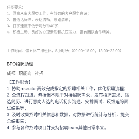
任职要求：
1、愿意从事客服类工作，有较强的客户服务意识；
2、普通话标准，表达流畅，思路清晰；
3、打字速度不低于每分钟40字；
4、积极主动、良好的心理素质和抗压能力，富有团队合作精神。
工作时间：做五休二排班休，8小时/天（09:00~18:00；13:00~22:00）
BPO招聘助理
成都
职能岗
社招
【工作职责】
1. 协助recruiter高效完成指定的招聘相关工作，优化招聘流程；
2. 全流程跟进，包括但不限于对接招聘需求，发布招聘需求、筛
选简历、进行意向人选的电话初步沟通、安排面试、反馈追踪面
试结果等；
3. 及时收集招聘相关信息和数据，对数据进行统计与分析，提交
总结报告；
4. 参与各种招聘项目并支持招聘team其他日常事宜。