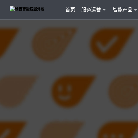
首页
服务运营
智能产品
客户
维音产品矩阵
· 产品融入维音20余行业服务经验
· 专属技术顾问进行1对1服务
· 丰富的定制化开发交付案例
智能