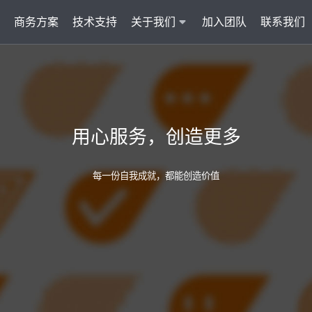
商务方案
技术支持
关于我们
加入团队
联系我们
服务
智能云联络中心 VisionCC
智能客服 Visi
统一接入多渠道，坐席接待更省心
集成6种AI功
用心服务，创造更多
AI知识助手
文本机器人V
沉淀金牌话术，搜索即得答案
7*24小
每一份自我成就，都能创造价值
营销自动化
外呼机器人V
批量营销发送，提升获客转化
高效转化
多模态客服
质检机器人V
智能交互升级，轻松理解声图文
全量质检
管理