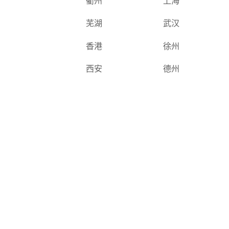
衢州
上海
芜湖
武汉
香港
徐州
西安
德州