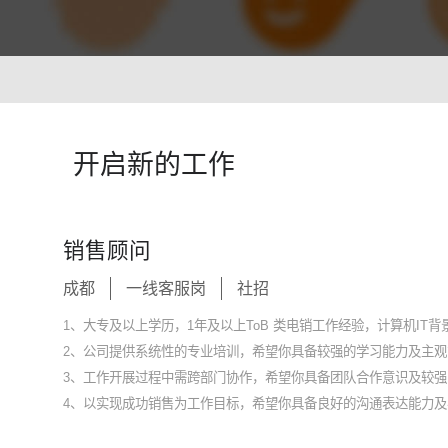
智能培训 VisionTSIM
智能排班 Vis
沉浸式Al陪练，打造金牌客服团队
预测排班需求
技术
人工智能 VisionAI
开启新的工作
集成8种AI技术，快速对接企业系统
生成式AI引擎 VisionGAl
自然语言处理
客服领域AI大模型服务平台
让AI像人
销售顾问
语音合成 TTS
情绪分析 S
成都
一线客服岗
社招
即开即用，输入文本立得语音
Al情绪识
声纹识别VPR
图像描述 I
1、大专及以上学历，1年及以上ToB 类电销工作经验，计算机IT
智能身份识别，保障系统安全
深度理解图
2、公司提供系统性的专业培训，希望你具备较强的学习能力及主观
3、工作开展过程中需跨部门协作，希望你具备团队合作意识及较
4、以实现成功销售为工作目标，希望你具备良好的沟通表达能力及