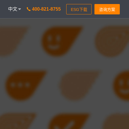
中文
400-821-8755
onAICC
智能通信 VisionIPCC
能，革新客户体验
IP软交换模式，通信稳定灵活
isionBot
时智能问题匹配
isionIDR
获客，助力锁定目标客户
isionIQA
&实时告警，降低客诉率