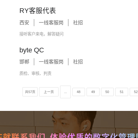
RY客服代表
西安
一线客服岗
社招
接听客户来电，解答疑问
byte QC
邯郸
一线客服岗
社招
质检、审核、判责
...
共57页
上一页
48
49
50
51
52