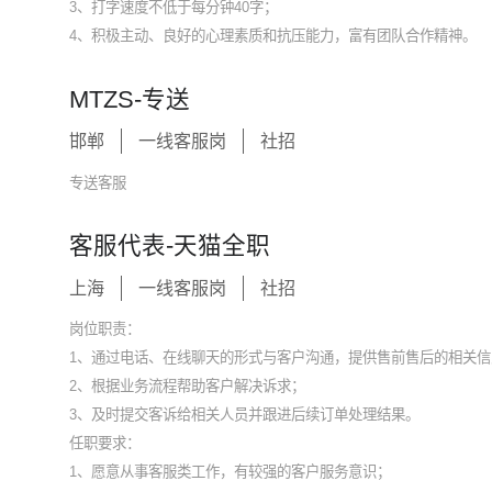
3、打字速度不低于每分钟40字；
4、积极主动、良好的心理素质和抗压能力，富有团队合作精神。
MTZS-专送
邯郸
一线客服岗
社招
专送客服
客服代表-天猫全职
上海
一线客服岗
社招
岗位职责：
1、通过电话、在线聊天的形式与客户沟通，提供售前售后的相关信
2、根据业务流程帮助客户解决诉求；
3、及时提交客诉给相关人员并跟进后续订单处理结果。
任职要求：
1、愿意从事客服类工作，有较强的客户服务意识；