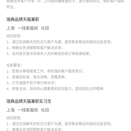
助跟进大客户开单（4）工作期间确保遵纪守，遵守保密协议，保护客户隐私
安全。
瑞典品牌天猫兼职
上海
一线客服岗
社招
岗位职责：
1、通过在线聊天的形式与客户沟通，提供售前售后的相关信息咨询；
2、根据业务流程帮助客户解决诉求；
3、及时提交客诉给相关人员并跟进后续订单处理结果。
任职要求：
1、愿意从事客服类工作，有较强的客户服务意识；
2、普通话标准，表达流畅，思路清晰；
3、打字速度不低于每分钟40字；
4、积极主动、良好的心理素质和抗压能力，富有团队合作精神。
瑞典品牌天猫兼职实习生
上海
一线客服岗
社招
岗位职责：
1、通过在线聊天的形式与客户沟通，提供售前售后的相关信息咨询；
2、根据业务流程帮助客户解决诉求；