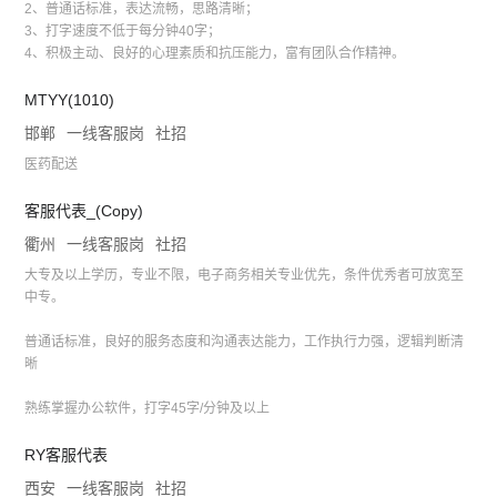
2、普通话标准，表达流畅，思路清晰；
3、打字速度不低于每分钟40字；
4、积极主动、良好的心理素质和抗压能力，富有团队合作精神。
MTYY(1010)
邯郸
一线客服岗
社招
医药配送
客服代表_(Copy)
衢州
一线客服岗
社招
大专及以上学历，专业不限，电子商务相关专业优先，条件优秀者可放宽至
中专。
普通话标准，良好的服务态度和沟通表达能力，工作执行力强，逻辑判断清
晰
熟练掌握办公软件，打字45字/分钟及以上
RY客服代表
西安
一线客服岗
社招