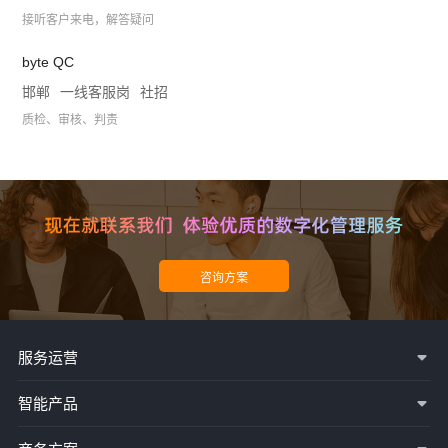
接听客户来电，解答疑问
byte QC
邯郸
一线客服岗
社招
质检、审核、判责
服务运营
智能产品