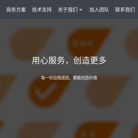
商务方案
技术支持
关于我们
加入团队
联系我们
服务
智能云联络中心 VisionCC
智能客服 Visi
统一接入多渠道，坐席接待更省心
集成6种AI功
用心服务，创造更多
AI知识助手
文本机器人V
沉淀金牌话术，搜索即得答案
7*24小
每一份自我成就，都能创造价值
营销自动化
外呼机器人V
批量营销发送，提升获客转化
高效转化
多模态客服
质检机器人V
智能交互升级，轻松理解声图文
全量质检
管理