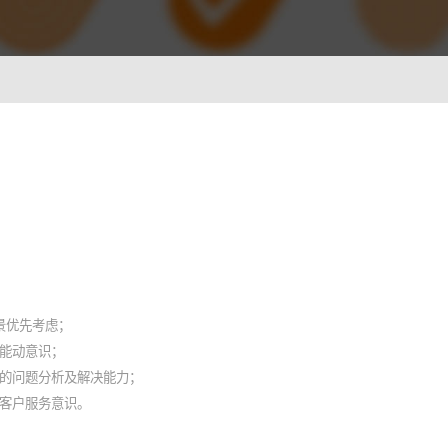
ionWFM
，实时获悉遵时率
 NLP
语音识别 ASR
一样沟通对话
智能理解语义，快速掌握关键
A
光学字符识别OCR
别，让机器人更懂用户
快捷图像识别，提升输入效率
C
背景优先考虑；
像，提升AI互动能力
能动意识；
强的问题分析及解决能力；
客户服务意识。