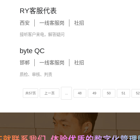
RY客服代表
西安
一线客服岗
社招
接听客户来电，解答疑问
byte QC
邯郸
一线客服岗
社招
质检、审核、判责
...
共57页
上一页
48
49
50
51
52