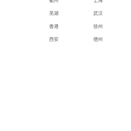
衢州
上海
芜湖
武汉
香港
徐州
西安
德州