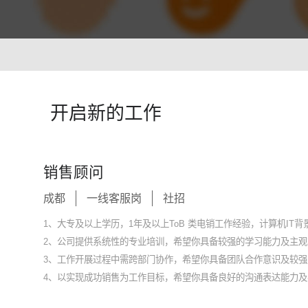
智能培训 VisionTSIM
智能排班 Vis
沉浸式Al陪练，打造金牌客服团队
预测排班需求
技术
人工智能 VisionAI
开启新的工作
集成8种AI技术，快速对接企业系统
生成式AI引擎 VisionGAl
自然语言处理
客服领域AI大模型服务平台
让AI像人
销售顾问
语音合成 TTS
情绪分析 S
成都
一线客服岗
社招
即开即用，输入文本立得语音
Al情绪识
声纹识别VPR
图像描述 I
1、大专及以上学历，1年及以上ToB 类电销工作经验，计算机IT
智能身份识别，保障系统安全
深度理解图
2、公司提供系统性的专业培训，希望你具备较强的学习能力及主观
3、工作开展过程中需跨部门协作，希望你具备团队合作意识及较
4、以实现成功销售为工作目标，希望你具备良好的沟通表达能力及