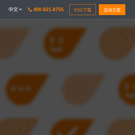
中文
400-821-8755
onAICC
智能通信 VisionIPCC
能，革新客户体验
IP软交换模式，通信稳定灵活
isionBot
时智能问题匹配
isionIDR
获客，助力锁定目标客户
isionIQA
&实时告警，降低客诉率