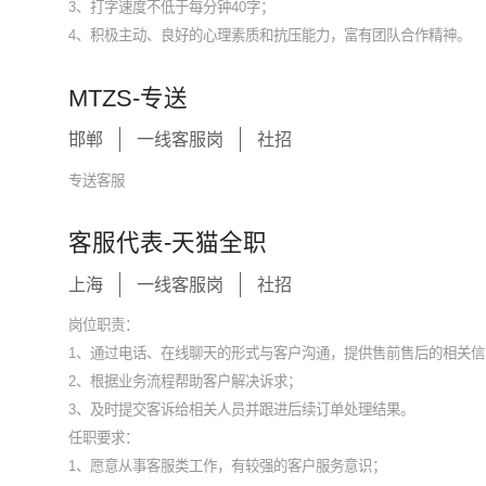
3、打字速度不低于每分钟40字；
4、积极主动、良好的心理素质和抗压能力，富有团队合作精神。
MTZS-专送
邯郸
一线客服岗
社招
专送客服
客服代表-天猫全职
上海
一线客服岗
社招
岗位职责：
1、通过电话、在线聊天的形式与客户沟通，提供售前售后的相关信
2、根据业务流程帮助客户解决诉求；
3、及时提交客诉给相关人员并跟进后续订单处理结果。
任职要求：
1、愿意从事客服类工作，有较强的客户服务意识；