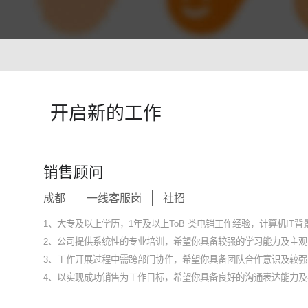
智能培训 VisionTSIM
智能排班 Vis
沉浸式Al陪练，打造金牌客服团队
预测排班需求
技术
人工智能 VisionAI
开启新的工作
集成8种AI技术，快速对接企业系统
生成式AI引擎 VisionGAl
自然语言处理
客服领域AI大模型服务平台
让AI像人
销售顾问
语音合成 TTS
情绪分析 S
成都
一线客服岗
社招
即开即用，输入文本立得语音
Al情绪识
声纹识别VPR
图像描述 I
1、大专及以上学历，1年及以上ToB 类电销工作经验，计算机IT
智能身份识别，保障系统安全
深度理解图
2、公司提供系统性的专业培训，希望你具备较强的学习能力及主观
3、工作开展过程中需跨部门协作，希望你具备团队合作意识及较
4、以实现成功销售为工作目标，希望你具备良好的沟通表达能力及