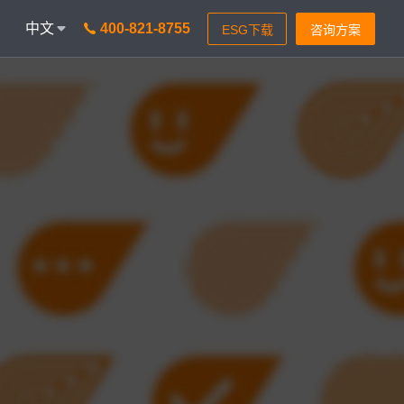
中文
400-821-8755
onAICC
智能通信 VisionIPCC
能，革新客户体验
IP软交换模式，通信稳定灵活
isionBot
时智能问题匹配
isionIDR
获客，助力锁定目标客户
isionIQA
&实时告警，降低客诉率