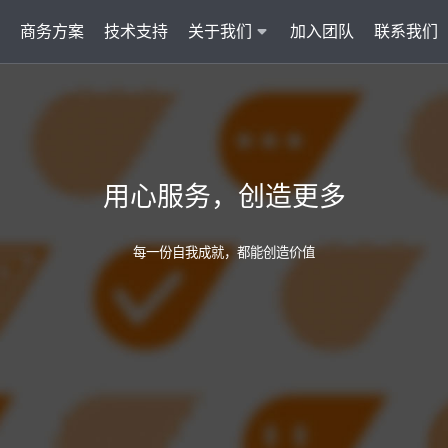
商务方案
技术支持
关于我们
加入团队
联系我们
服务
智能云联络中心 VisionCC
智能客服 Visi
统一接入多渠道，坐席接待更省心
集成6种AI功
用心服务，创造更多
AI知识助手
文本机器人V
沉淀金牌话术，搜索即得答案
7*24小
每一份自我成就，都能创造价值
营销自动化
外呼机器人V
批量营销发送，提升获客转化
高效转化
多模态客服
质检机器人V
智能交互升级，轻松理解声图文
全量质检
管理