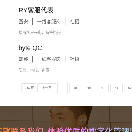
RY客服代表
西安
一线客服岗
社招
接听客户来电，解答疑问
byte QC
邯郸
一线客服岗
社招
质检、审核、判责
...
共57页
上一页
48
49
50
51
52