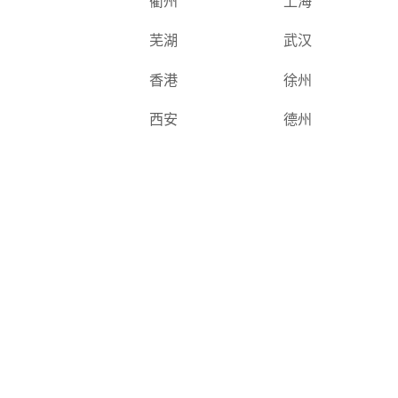
衢州
上海
芜湖
武汉
香港
徐州
西安
德州