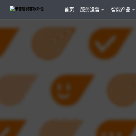
首页
服务运营
智能产品
客户
维音产品矩阵
· 产品融入维音20余行业服务经验
· 专属技术顾问进行1对1服务
· 丰富的定制化开发交付案例
智能