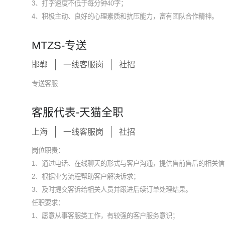
3、打字速度不低于每分钟40字；
4、积极主动、良好的心理素质和抗压能力，富有团队合作精神。
MTZS-专送
邯郸
一线客服岗
社招
专送客服
客服代表-天猫全职
上海
一线客服岗
社招
岗位职责：
1、通过电话、在线聊天的形式与客户沟通，提供售前售后的相关信
2、根据业务流程帮助客户解决诉求；
3、及时提交客诉给相关人员并跟进后续订单处理结果。
任职要求：
1、愿意从事客服类工作，有较强的客户服务意识；