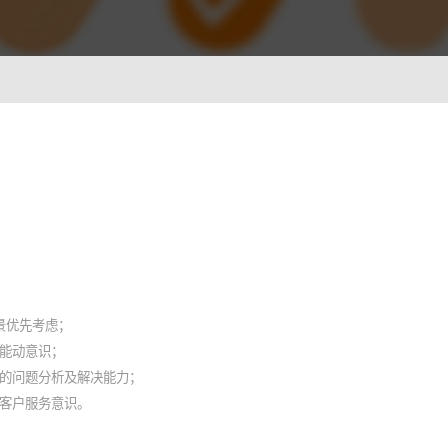
ionWFM
，实时获悉遵时率
 NLP
语音识别 ASR
一样沟通对话
智能理解语义，快速掌握关键
A
光学字符识别OCR
别，让机器人更懂用户
快捷图像识别，提升输入效率
C
背景优先考虑；
像，提升AI互动能力
能动意识；
强的问题分析及解决能力；
客户服务意识。