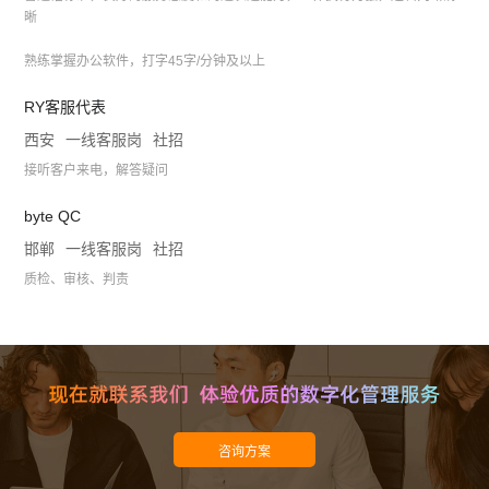
晰
熟练掌握办公软件，打字45字/分钟及以上
RY客服代表
西安
一线客服岗
社招
接听客户来电，解答疑问
byte QC
邯郸
一线客服岗
社招
质检、审核、判责