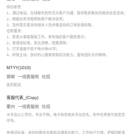
岗位职责：
1、通过电话、在线聊天的形式与客户沟通，提供售前售后的相关信息咨询；
2、根据业务流程帮助客户解决诉求；
3、及时提交客诉给相关人员并跟进后续订单处理结果。
任职要求：
1、愿意从事客服类工作，有较强的客户服务意识；
2、普通话标准，表达流畅，思路清晰；
3、打字速度不低于每分钟40字；
4、积极主动、良好的心理素质和抗压能力，富有团队合作精神。
MTYY(1010)
邯郸
一线客服岗
社招
医药配送
客服代表_(Copy)
衢州
一线客服岗
社招
大专及以上学历，专业不限，电子商务相关专业优先，条件优秀者可放宽至
中专。
普通话标准，良好的服务态度和沟通表达能力，工作执行力强，逻辑判断清