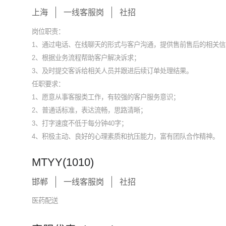
上海
一线客服岗
社招
岗位职责：
1、通过电话、在线聊天的形式与客户沟通，提供售前售后的相关信
2、根据业务流程帮助客户解决诉求；
3、及时提交客诉给相关人员并跟进后续订单处理结果。
任职要求：
1、愿意从事客服类工作，有较强的客户服务意识；
2、普通话标准，表达流畅，思路清晰；
3、打字速度不低于每分钟40字；
4、积极主动、良好的心理素质和抗压能力，富有团队合作精神。
MTYY(1010)
邯郸
一线客服岗
社招
医药配送