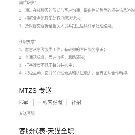
岗位职责：
1、通过在线聊天的形式与客户沟通，提供售前售后的相关信息咨询
2、根据业务流程帮助客户解决诉求；
3、及时提交客诉给相关人员并跟进后续订单处理结果。
任职要求：
1、愿意从事客服类工作，有较强的客户服务意识；
2、普通话标准，表达流畅，思路清晰；
3、打字速度不低于每分钟40字；
4、积极主动、良好的心理素质和抗压能力，富有团队合作精神。
MTZS-专送
邯郸
一线客服岗
社招
专送客服
客服代表-天猫全职