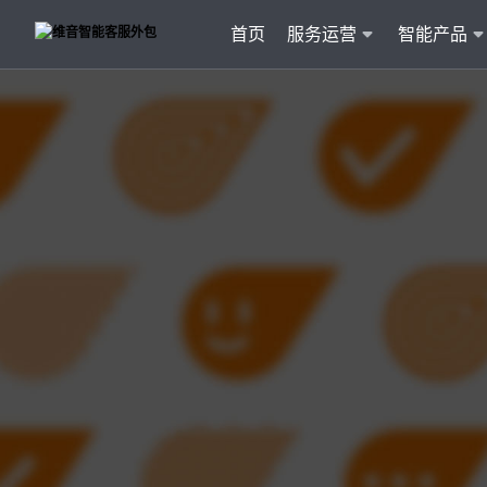
首页
服务运营
智能产品
客户
维音产品矩阵
· 产品融入维音20余行业服务经验
· 专属技术顾问进行1对1服务
· 丰富的定制化开发交付案例
智能