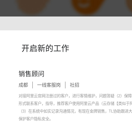
智能培训 VisionTSIM
智能排班 Vis
沉浸式Al陪练，打造金牌客服团队
预测排班需求
技术
人工智能 VisionAI
开启新的工作
集成8种AI技术，快速对接企业系统
生成式AI引擎 VisionGAl
自然语言处理
客服领域AI大模型服务平台
让AI像人
销售顾问
语音合成 TTS
情绪分析 S
成都
一线客服岗
社招
即开即用，输入文本立得语音
Al情绪识
声纹识别VPR
图像描述 I
对接阿里云官网注册过的客户，进行客情维护，问题答疑（2）保
智能身份识别，保障系统安全
深度理解图
形式联系客户，指导，推荐客户使用阿里云产品（云存储【类似于
（3）在系统中如实记录沟通情况，有现在金牌销售，TL协助跟进
保护客户隐私安全。