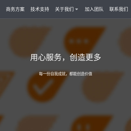
商务方案
技术支持
关于我们
加入团队
联系我们
服务
智能云联络中心 VisionCC
智能客服 Visi
统一接入多渠道，坐席接待更省心
集成6种AI功
用心服务，创造更多
AI知识助手
文本机器人V
沉淀金牌话术，搜索即得答案
7*24小
每一份自我成就，都能创造价值
营销自动化
外呼机器人V
批量营销发送，提升获客转化
高效转化
多模态客服
质检机器人V
智能交互升级，轻松理解声图文
全量质检
管理