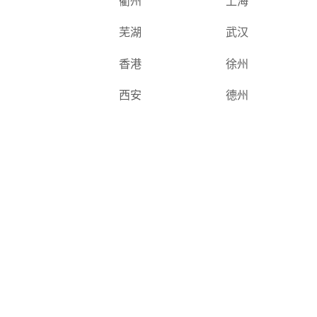
衢州
上海
芜湖
武汉
香港
徐州
西安
德州