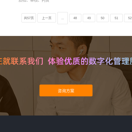
质检、审核、判责
...
共57页
上一页
48
49
50
51
52