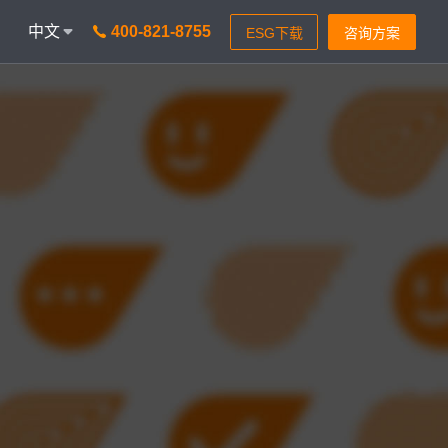
中文
400-821-8755
onAICC
智能通信 VisionIPCC
能，革新客户体验
IP软交换模式，通信稳定灵活
isionBot
时智能问题匹配
isionIDR
获客，助力锁定目标客户
isionIQA
&实时告警，降低客诉率