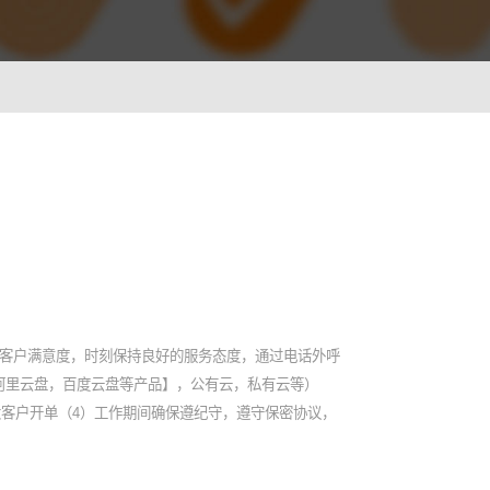
ionWFM
，实时获悉遵时率
 NLP
语音识别 ASR
一样沟通对话
智能理解语义，快速掌握关键
A
光学字符识别OCR
别，让机器人更懂用户
快捷图像识别，提升输入效率
C
障客户满意度，时刻保持良好的服务态度，通过电话外呼
像，提升AI互动能力
阿里云盘，百度云盘等产品】，公有云，私有云等）
大客户开单（4）工作期间确保遵纪守，遵守保密协议，