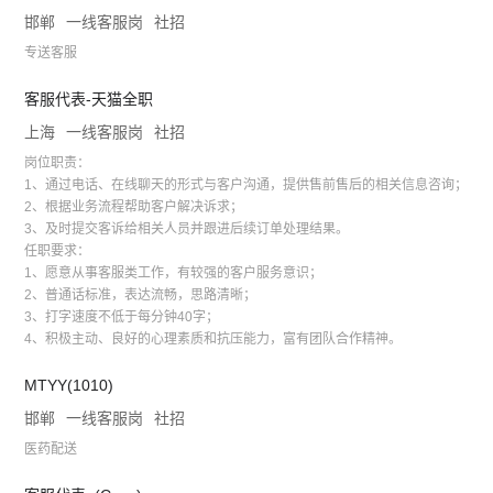
邯郸
一线客服岗
社招
专送客服
客服代表-天猫全职
上海
一线客服岗
社招
岗位职责：
1、通过电话、在线聊天的形式与客户沟通，提供售前售后的相关信息咨询；
2、根据业务流程帮助客户解决诉求；
3、及时提交客诉给相关人员并跟进后续订单处理结果。
任职要求：
1、愿意从事客服类工作，有较强的客户服务意识；
2、普通话标准，表达流畅，思路清晰；
3、打字速度不低于每分钟40字；
4、积极主动、良好的心理素质和抗压能力，富有团队合作精神。
MTYY(1010)
邯郸
一线客服岗
社招
医药配送