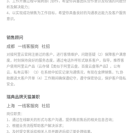
3、工作开展过程中需跨部门协作，希望你具备团队合作意识及较强的问题分
析及解决能力；
4、以实现成功销售为工作目标，希望你具备良好的沟通表达能力及客户服务
意识。
销售顾问
成都
一线客服岗
社招
对接阿里云官网注册过的客户，进行客情维护，问题答疑（2）保障客户满意
度，时刻保持良好的服务态度，通过电话外呼形式联系客户，指导，推荐客
户使用阿里云产品（云存储【类似于阿里云盘，百度云盘等产品】，公有
云，私有云等）（3）在系统中如实记录沟通情况，有现在金牌销售，TL协
助跟进大客户开单（4）工作期间确保遵纪守，遵守保密协议，保护客户隐私
安全。
瑞典品牌天猫兼职
上海
一线客服岗
社招
岗位职责：
1、通过在线聊天的形式与客户沟通，提供售前售后的相关信息咨询；
2、根据业务流程帮助客户解决诉求；
3、及时提交客诉给相关人员并跟进后续订单处理结果。