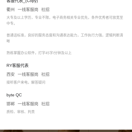
客服代表_(Copy)
衢州
一线客服岗
社招
大专及以上学历，专业不限，电子商务相关专业优先，条件优秀者可放宽至
中专。
普通话标准，良好的服务态度和沟通表达能力，工作执行力强，逻辑判断清
晰
熟练掌握办公软件，打字45字/分钟及以上
RY客服代表
西安
一线客服岗
社招
接听客户来电，解答疑问
byte QC
邯郸
一线客服岗
社招
质检、审核、判责