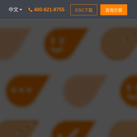
中文
400-821-8755
onAICC
智能通信 VisionIPCC
能，革新客户体验
IP软交换模式，通信稳定灵活
isionBot
时智能问题匹配
isionIDR
获客，助力锁定目标客户
isionIQA
&实时告警，降低客诉率