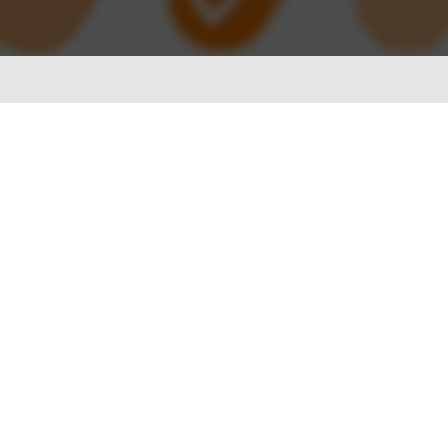
ionWFM
，实时获悉遵时率
 NLP
语音识别 ASR
一样沟通对话
智能理解语义，快速掌握关键
A
光学字符识别OCR
别，让机器人更懂用户
快捷图像识别，提升输入效率
C
像，提升AI互动能力