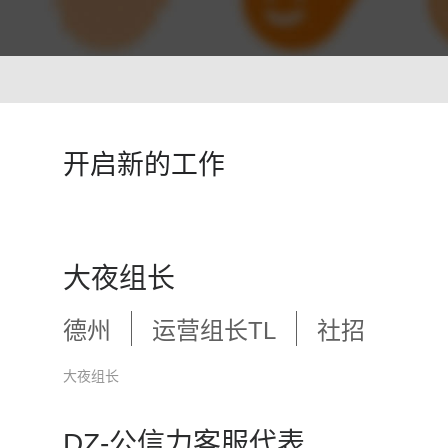
智能培训 VisionTSIM
智能排班 Vis
沉浸式Al陪练，打造金牌客服团队
预测排班需求
技术
人工智能 VisionAI
开启新的工作
集成8种AI技术，快速对接企业系统
生成式AI引擎 VisionGAl
自然语言处理
客服领域AI大模型服务平台
让AI像人
语音合成 TTS
情绪分析 S
大夜组长
即开即用，输入文本立得语音
Al情绪识
声纹识别VPR
图像描述 I
德州
运营组长TL
社招
智能身份识别，保障系统安全
深度理解图
大夜组长
DZ-公信力客服代表