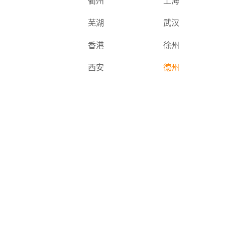
衢州
上海
芜湖
武汉
香港
徐州
西安
德州