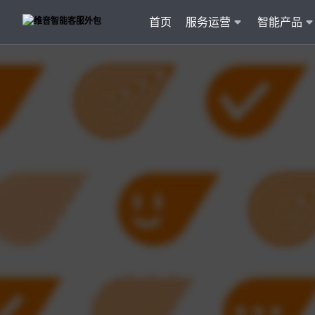
首页
服务运营
智能产品
客户
维音产品矩阵
· 产品融入维音20余行业服务经验
· 专属技术顾问进行1对1服务
· 丰富的定制化开发交付案例
智能