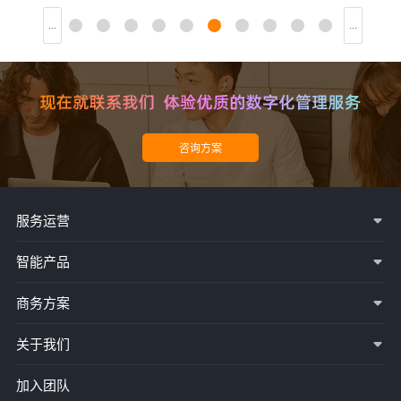
...
60
61
62
63
64
65
66
67
68
69
...
服务运营
智能产品
商务方案
关于我们
加入团队