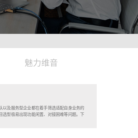
ionWFM
需求，实时获悉遵时率
魅力维音
 NLP
语音识别 ASR
像人一样沟通对话
智能理解语义，快速掌
A
光学字符识别OCR
绪识别，让机器人更懂用户
快捷图像识别，提升输
C
队以及服务型企业都在着手筛选适配自身业务的
解图像，提升AI互动能力
目选型极易出现功能闲置、对接困难等问题。下