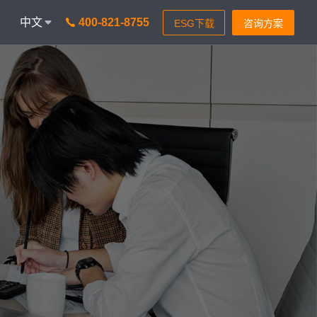
中文
400-821-8755
onAICC
智能通信 VisionIPCC
I功能，革新客户体验
IP软交换模式，通信稳定灵
isionBot
24小时智能问题匹配
isionIDR
转化获客，助力锁定目标客
isionIQA
质检&实时告警，降低客诉率