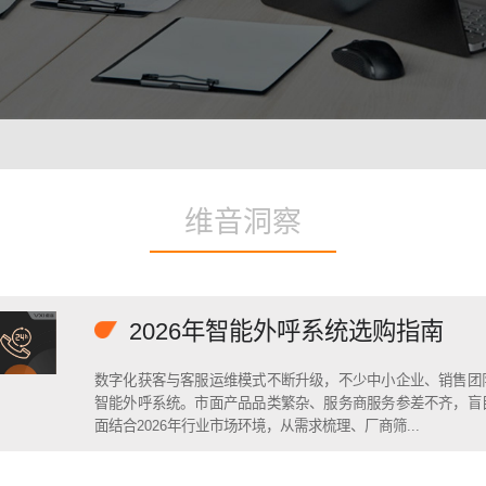
智能培训 VisionTSIM
智能排班 Vis
沉浸式Al陪练，打造金牌客服团队
预测排班
技术
人工智能 VisionAI
集成8种AI技术，快速对接企业系统
维音洞察
生成式AI引擎 VisionGAl
自然语言处理
客服领域AI大模型服务平台
让AI
语音合成 TTS
情绪分析 S
2026年智能外呼系统选购指南
即开即用，输入文本立得语音
Al情
声纹识别VPR
图像描述 I
数字化获客与客服运维模式不断升级，不少中小企业、销售团
智能身份识别，保障系统安全
深度理
智能外呼系统。市面产品品类繁杂、服务商服务参差不齐，盲
面结合2026年行业市场环境，从需求梳理、厂商筛...