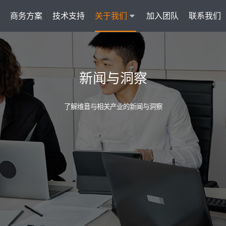
商务方案
技术支持
关于我们
加入团队
联系我们
服务
智能云联络中心 VisionCC
智能客服 Visi
新闻与洞察
统一接入多渠道，坐席接待更省心
集成6种A
了解维音与相关产业的新闻与洞察
AI知识助手
文本机器人V
沉淀金牌话术，搜索即得答案
7*
营销自动化
外呼机器人V
批量营销发送，提升获客转化
高效
户
多模态客服
质检机器人V
智能交互升级，轻松理解声图文
全量
管理