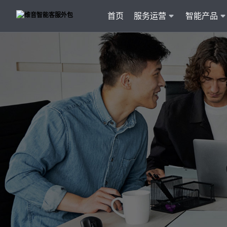
首页
服务运营
智能产品
客户
维音产品矩阵
· 产品融入维音20余行业服务经验
· 专属技术顾问进行1对1服务
· 丰富的定制化开发交付案例
智能