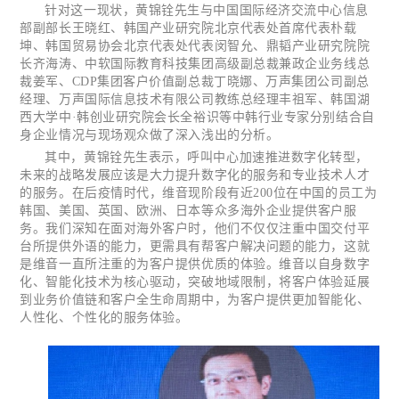
针对这一现状，黄锦铨先生与中国国际经济交流中心信息
部副部长王晓红、韩国产业研究院北京代表处首席代表朴载
坤、韩国贸易协会北京代表处代表闵智允、鼎韬产业研究院院
长齐海涛、中软国际教育科技集团高级副总裁兼政企业务线总
裁姜军、CDP集团客户价值副总裁丁晓娜、万声集团公司副总
经理、万声国际信息技术有限公司教练总经理丰祖军、韩国湖
西大学中·韩创业研究院会长全裕识等中韩行业专家分别结合自
身企业情况与现场观众做了深入浅出的分析。
其中，黄锦铨先生表示，呼叫中心加速推进数字化转型，
未来的战略发展应该是大力提升数字化的服务和专业技术人才
的服务。在后疫情时代，维音现阶段有近200位在中国的员工为
韩国、美国、英国、欧洲、日本等众多海外企业提供客户服
务。我们深知在面对海外客户时，他们不仅仅注重中国交付平
台所提供外语的能力，更需具有帮客户解决问题的能力，这就
是维音一直所注重的为客户提供优质的体验。维音以自身数字
化、智能化技术为核心驱动，突破地域限制，将客户体验延展
到业务价值链和客户全生命周期中，为客户提供更加智能化、
人性化、个性化的服务体验。