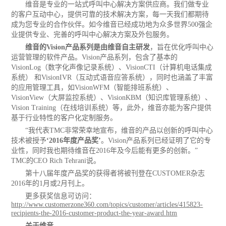
维音是专业的一站式呼叫中心解决方案供应商。我们做专业
的客户互动中心，提供可靠的技术解决方案，每一天我们都期待
成为您专业的合作伙伴。如今维音已经成功地为众多世界500强企
业提供专业、完善的呼叫中心解决方案及外包服务。
维音的Vision产品系列是由维音自主研发
，旨在优化呼叫中心
运营管理的软件产品。Vision产品系列，包含了基本的
VisionLog（数字化声像记录系统）、VisionCTI（计算机电话集成
系统） 和VisionIVR（互动式语音应答系统），同时也涵盖了丰富
的应用管理工具，如VisionWFM（智能排班系统）、
VisionView（大屏监控系统）、VisionKBM（知识库管理系统）、
Vision Training（在线培训系统）等，此外，维音亦能为客户提供
基于行业特性的客户化定制服务。
“我代表TMC非常荣幸地宣布，维音的产品以创新的呼叫中心
技术被授予
‘2016年度产品奖’
。Vision产品系列已经证明了它的专
业性，同时我也期待维音在2016年及今后能有更多的创新。”
TMC的CEO Rich Tehrani说。
第十八届年度产品奖的获得者将被刊登在CUSTOMER杂志
2016年的1月或2月刊上。
更多获奖信息可访问：
http://www.customerzone360.com/topics/customer/articles/415823-
recipients-the-2016-customer-product-the-year-award.htm
关于维音