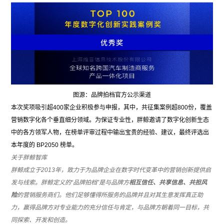
图源：品牌拍档官方公示渠道
本次奖项吸引超
400
家企业积极参与申报，其中，共征集案例超
800
份，覆盖
营销数字化各个垂直细分领域。为保证专业性，胖鲸邀请了数字化创新生态
中的各方领军人物，在榜单评审过程中输出宝贵的经验、建议，最终评选出
本年度的
BP2050
榜单。
关于胖鲸智库
胖鲸成立于
2013
年，致力于为品牌企业在数字时代变革中的营销创新提供启
发与线索。胖鲸定义的“品牌拍档”是与品牌方
相互信任、共享信息、共担风
险
的营销服务商们。他们足够懂得所服务的品牌并且对其生意发挥真正助
力，赢得品牌方对专业能力的充分信任与肯定，与品牌方朝着同一目标，共
同探索、开发和创造。