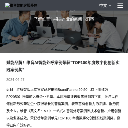
中文
新闻与洞察
了解维音与相关产业的新闻与洞察
赋能品牌！维音AI智能外呼案例荣获“TOP100年度数字化创新实
践案例奖”
2024-06-27
近日，胖鲸智库正式官宣品牌拍档
BrandPartner20|50
（以下简称为
BP2050
）榜单的入选企业名单。本届榜单评选聚焦营销数字化，关注以任
何创新形式帮助企业获得增长的营销案例，表彰富有创新力的品牌、服务商
及个人。维音（英文名：
VXI
）一站式
AI
智能外呼案例因技术创新、应用创新
以及业务成效，荣获榜单案例单元
TOP 100
年度数字化创新实践案例奖，赢
得业内广泛好评。