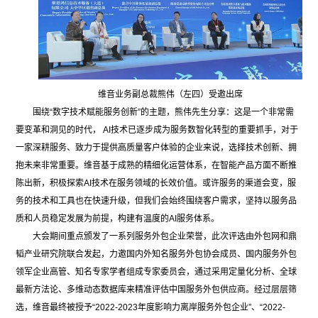
维音业务副总裁熊伟（左四）受邀出席
围绕“数字技术赋能服务创新”的主题，熊伟先生分享：这是一个非常需
要变革和洞见的时代， AI技术已逐步成为服务数智化转型的重要抓手，对于
一家深耕服务、致力于提供高质量客户体验的企业来说，选择技术创新、拥
抱未来非常重要。维音基于成熟的精细化运营体系，在智能产品方面不断推
陈出新，积极探索AI技术在服务领域的长效价值。或许服务的渠道会变，服
务的技术和工具也在快速升级，但我们会始终围绕客户需求，坚持以服务品
质和人员稳定发展为前提，构建有温度的AI服务体系。
大会期间重点颁发了一系列服务外包企业荣誉，此次评选由外包网和鼎
韬产业研究院联合发起，力邀国内外知名服务外包协会成员、国内服务外包
领军企业高管、知名专家学者组成专家委员会，通过采用定量化分析、全球
最新方法论、多维动态数据库来精准评估中国服务外包供应商。经过层层筛
选，维音最终被授予“2022-2023年度影响力离岸服务外包企业”、“2022-