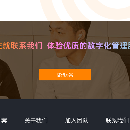
智能培训 VisionTSIM
智能排班 Vis
沉浸式Al陪练，打造金牌客服团队
预测排班需求
技术
人工智能 VisionAI
集成8种AI技术，快速对接企业系统
生成式AI引擎 VisionGAl
自然语言处理
客服领域AI大模型服务平台
让AI像人
语音合成 TTS
情绪分析 S
即开即用，输入文本立得语音
Al情绪识
声纹识别VPR
图像描述 I
智能身份识别，保障系统安全
深度理解图
方案
关于我们
加入团队
联系我们