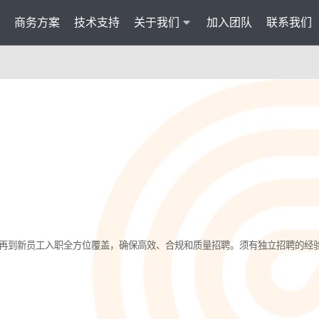
商务方案
技术支持
关于我们
加入团队
联系我们
服务
智能云联络中心 VisionCC
智能客服 Visi
统一接入多渠道，坐席接待更省心
集成6种AI功
AI知识助手
文本机器人V
沉淀金牌话术，搜索即得答案
7*24小
营销自动化
外呼机器人V
批量营销发送，提升获客转化
高效转化
多模态客服
质检机器人V
再到新员工入职全方位覆盖，确保高效、合规和质量招聘。须有独立招聘的经
智能交互升级，轻松理解声图文
全量质检
管理