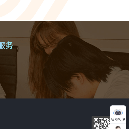
ionWFM
，实时获悉遵时率
 NLP
语音识别 ASR
一样沟通对话
智能理解语义，快速掌握关键
A
光学字符识别OCR
别，让机器人更懂用户
快捷图像识别，提升输入效率
C
像，提升AI互动能力
智能客服