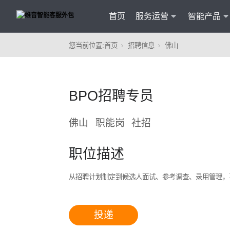
首页
服务运营
智能产品
您当前位置:
首页
招聘信息
佛山
客户
维音产品矩阵
· 产品融入维音20余行业服务经验
BPO招聘专员
· 专属技术顾问进行1对1服务
· 丰富的定制化开发交付案例
佛山
职能岗
社招
职位描述
从招聘计划制定到候选人面试、参考调查、录用管理，
智能
投递