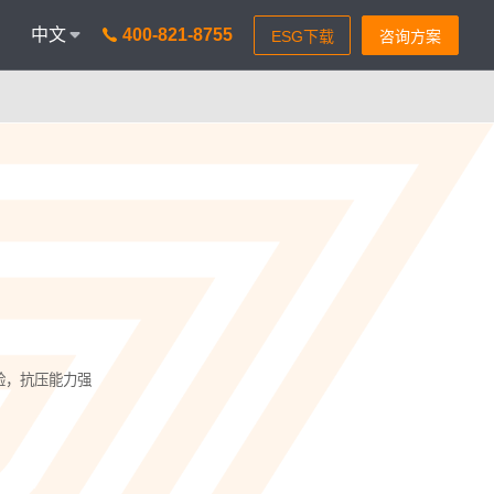
中文
400-821-8755
onAICC
智能通信 VisionIPCC
能，革新客户体验
IP软交换模式，通信稳定灵活
isionBot
时智能问题匹配
isionIDR
获客，助力锁定目标客户
isionIQA
验，抗压能力强
&实时告警，降低客诉率