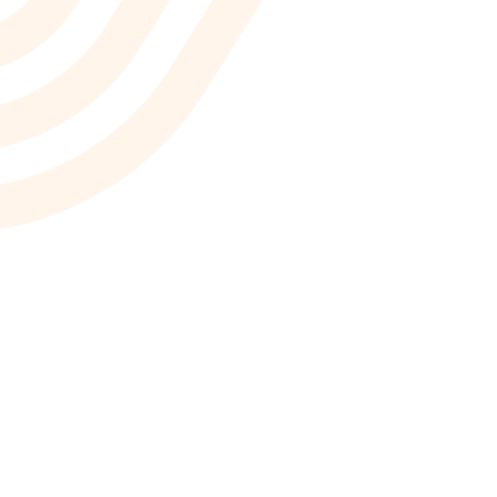
ionWFM
，实时获悉遵时率
 NLP
语音识别 ASR
一样沟通对话
智能理解语义，快速掌握关键
A
光学字符识别OCR
别，让机器人更懂用户
快捷图像识别，提升输入效率
C
像，提升AI互动能力