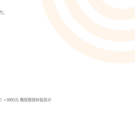
智能培训 VisionTSIM
智能排班 Vis
沉浸式Al陪练，打造金牌客服团队
预测排班需求
力；
技术
人工智能 VisionAI
集成8种AI技术，快速对接企业系统
生成式AI引擎 VisionGAl
自然语言处理
客服领域AI大模型服务平台
让AI像人
语音合成 TTS
情绪分析 S
即开即用，输入文本立得语音
Al情绪识
声纹识别VPR
图像描述 I
动）=3800元 晚班夜班补贴另计
智能身份识别，保障系统安全
深度理解图