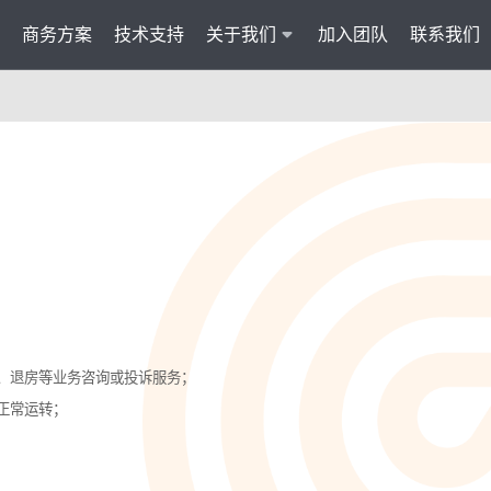
商务方案
技术支持
关于我们
加入团队
联系我们
服务
智能云联络中心 VisionCC
智能客服 Visi
统一接入多渠道，坐席接待更省心
集成6种AI功
AI知识助手
文本机器人V
沉淀金牌话术，搜索即得答案
7*24小
营销自动化
外呼机器人V
批量营销发送，提升获客转化
高效转化
多模态客服
质检机器人V
房、退房等业务咨询或投诉服务；
智能交互升级，轻松理解声图文
全量质检
正常运转；
管理