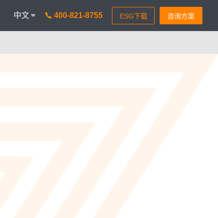
中文
400-821-8755
onAICC
智能通信 VisionIPCC
能，革新客户体验
IP软交换模式，通信稳定灵活
isionBot
时智能问题匹配
isionIDR
获客，助力锁定目标客户
isionIQA
&实时告警，降低客诉率