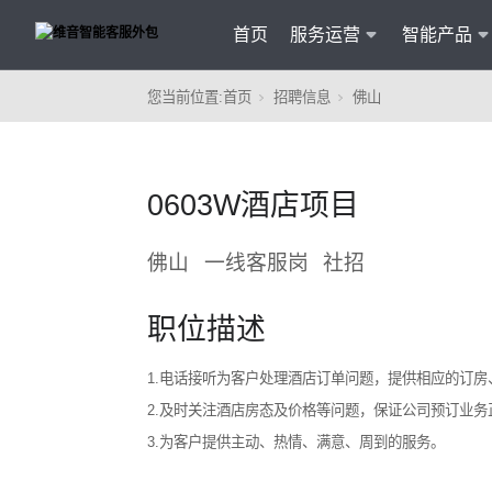
首页
服务运营
智能产品
您当前位置:
首页
招聘信息
佛山
客户
维音产品矩阵
· 产品融入维音20余行业服务经验
0603W酒店项目
· 专属技术顾问进行1对1服务
· 丰富的定制化开发交付案例
佛山
一线客服岗
社招
职位描述
1.电话接听为客户处理酒店订单问题，提供相应的订
2.及时关注酒店房态及价格等问题，保证公司预订业务
3.为客户提供主动、热情、满意、周到的服务。
智能