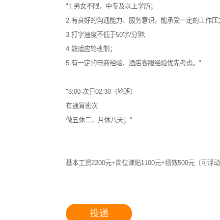
"1.男女不限，中专及以上学历；
2.有良好的沟通能力、服务意识，能承受一定的工作压
3.打字速度不低于50字/分钟;
核心
4.能适应轮班制；
5.有一定的电商经验、酒店客服经验优先考虑。"
"8:00-次日02:30（轮班）
有通宵班次
做五休二，月休八天；"
基本工资2200元+岗位津贴1100元+绩效500元（可浮
投递