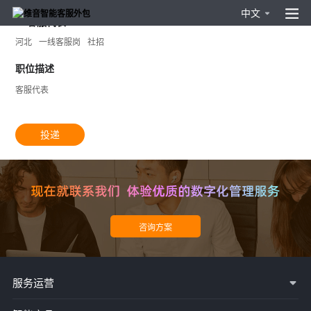
中文
LY客服代表
河北
一线客服岗
社招
职位描述
客服代表
投递
服务运营