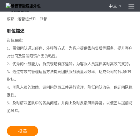
中文
E-英语客服TL
成都
运营组长TL
社招
职位描述
岗位职能：
1、带领团队通过邮件、外呼等方式，为客户提供售前售后等服务，提升客户
对公司及智能眼镜产品的粘性。
2、优秀的业务能力，负责现场有序运转，为客服人员提供实时高效的支持。
3、通过有效的管理运营方法提高团队服务质量及效率，达成公司的各项KPI
指标。
4、团队人员的激励，识别问题员工并进行管理，降低团队流失，保证团队稳
定性。
5、及时解决团队中的各类问题，并向上及时反馈风险异常，以便团队提前防
范风险。
投递