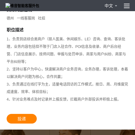
中文
到综商服在线
德州
一线客服岗
社招
职位描述
1、负责到店综合类商户（丽人医美、休闲娱乐、LE）咨询、查询、客诉处
理，业务内容包括但不限于门店入驻合作、POI信息及收录、商户后台经
营、门店信息展示、技师问题、举报与处罚申诉、商家与用户纠纷、商家与
平台纠纷等；
2、坚持以客户为中心，快速解决商户业务咨询，业务办理，客诉处理，本着
以解决商户问题为核心，合作共赢；
3、负责通过在线打字为主，适量电话回访的工作模式，按日、周、月维度完
成速度、效率、体验目标；
4、针对业务难点及时记录并上报反馈，拦截商户外部投诉并积极上报。
投递