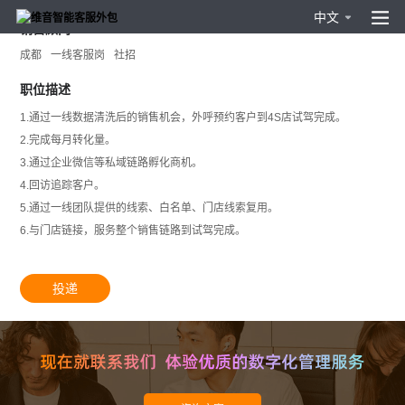
中文
销售顾问
成都
一线客服岗
社招
职位描述
1.通过一线数据清洗后的销售机会，外呼预约客户到4S店试驾完成。
2.完成每月转化量。
3.通过企业微信等私域链路孵化商机。
4.回访追踪客户。
5.通过一线团队提供的线索、白名单、门店线索复用。
6.与门店链接，服务整个销售链路到试驾完成。
投递