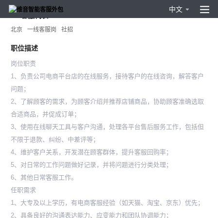
中文
csr客服代表
北京
一线客服岗
社招
职位描述
岗位职责
1、负责公司电商平台店的在线服务，接待客户的在线咨询，解答客户
问题；
2、了解顾客的需求，为顾客介绍并推荐店铺商品，协助顾客准确选取
合适商品，并促成订单；
3、使用在线聊天工具与客户沟通，处理各平台售后服务工作，包括但
不限于退款、纠纷、中差评等；
4、维护客户关系，开发潜在顾客群体，提升客服回购率；
5、对日常的工作问题做好记录，并将问题进行分类处理；
6、其他日常客服工作。
任职需求
1、大专及以上学历，有电商客服经验（如天猫、淘宝、京东）优先；
2、具备良好的沟通表达能力、应变能力和团队协调能力；