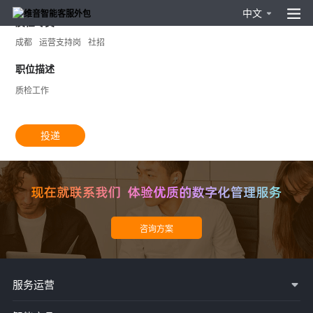
中文
质检专员
成都
运营支持岗
社招
职位描述
质检工作
投递
服务运营