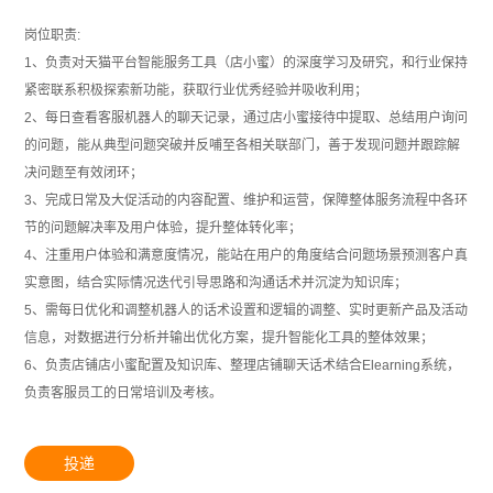
岗位职责:
1、负责对天猫平台智能服务工具（店小蜜）的深度学习及研究，和行业保持
紧密联系积极探索新功能，获取行业优秀经验并吸收利用；
2、每日查看客服机器人的聊天记录，通过店小蜜接待中提取、总结用户询问
的问题，能从典型问题突破并反哺至各相关联部门，善于发现问题并跟踪解
决问题至有效闭环；
3、完成日常及大促活动的内容配置、维护和运营，保障整体服务流程中各环
节的问题解决率及用户体验，提升整体转化率；
4、注重用户体验和满意度情况，能站在用户的角度结合问题场景预测客户真
实意图，结合实际情况迭代引导思路和沟通话术并沉淀为知识库；
5、需每日优化和调整机器人的话术设置和逻辑的调整、实时更新产品及活动
信息，对数据进行分析并输出优化方案，提升智能化工具的整体效果；
6、负责店铺店小蜜配置及知识库、整理店铺聊天话术结合Elearning系统，
负责客服员工的日常培训及考核。
投递