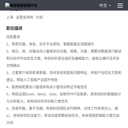
中文
AI训练师
上海
运营支持岗
社招
职位描述
任职要求:
1、熟悉天猫、淘宝、京东平台规则，掌握客服全流程操作
2、每日、周、月输出店小蜜相关的日报、周报、月报，需要对数据进行解读
和分析并作出优化方案，有较好的语言组织及编辑能力，能独立编写话术及
文档输出
3、注重客户体验和满意度，及时发现和提炼问题特征，并能产出优化方案和
建议，帮助人工智能产品提升性能
4、能熟练配置店小蜜或具有店小蜜培训师证书者优先
5、熟练运营Excel，Word、visio、会制作PPT及图表，具有较好的数据统计
与分析能力，具有较好的培训能力者优先
6、性格开朗，善于沟通，有很好的团队合作精神，对待工作有责任心，细
心，有较好的抗压能力，有培训或带教经验优先，具有视频剪辑能力做为加
分项