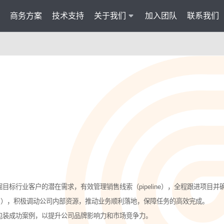
商务方案
技术支持
关于我们
加入团队
联系我们
服务
智能云联络中心 VisionCC
智能客服 Visi
统一接入多渠道，坐席接待更省心
集成6种AI功
AI知识助手
文本机器人V
沉淀金牌话术，搜索即得答案
7*24小
营销自动化
外呼机器人V
批量营销发送，提升获客转化
高效转化
多模态客服
质检机器人V
智能交互升级，轻松理解声图文
全量质检
目标行业客户的潜在需求，有效管理销售线索（pipeline），全程跟进项目
PI），积极调动公司内部资源，推动业务顺利落地，保障任务的高效完成。
管理
包装成功案例，以提升公司品牌影响力和市场竞争力。