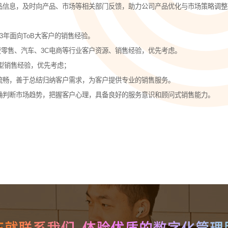
智能培训 VisionTSIM
智能排班 Vis
品信息，及时向产品、市场等相关部门反馈，助力公司产品优化与市场策略调整
沉浸式Al陪练，打造金牌客服团队
预测排班需求
3年面向ToB大客户的销售经验。
技术
费零售、汽车、3C电商等行业客户资源、销售经验，优先考虑。
目型销售经验，优先考虑；
人工智能 VisionAI
流畅，善于总结归纳客户需求，为客户提供专业的销售服务。
集成8种AI技术，快速对接企业系统
确判断市场趋势，把握客户心理，具备良好的服务意识和顾问式销售能力。
生成式AI引擎 VisionGAl
自然语言处理
客服领域AI大模型服务平台
让AI像人
语音合成 TTS
情绪分析 S
即开即用，输入文本立得语音
Al情绪识
声纹识别VPR
图像描述 I
智能身份识别，保障系统安全
深度理解图