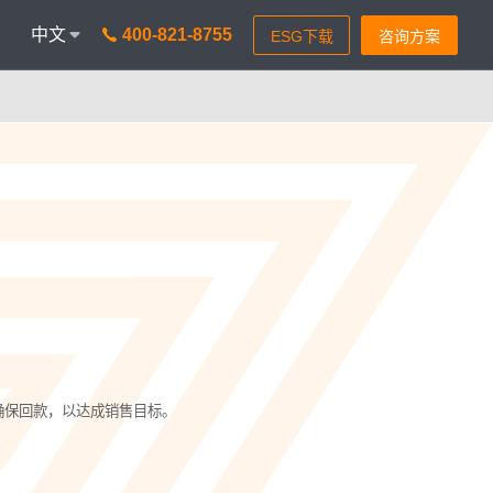
中文
400-821-8755
onAICC
智能通信 VisionIPCC
能，革新客户体验
IP软交换模式，通信稳定灵活
isionBot
时智能问题匹配
isionIDR
获客，助力锁定目标客户
isionIQA
&实时告警，降低客诉率
并确保回款，以达成销售目标。