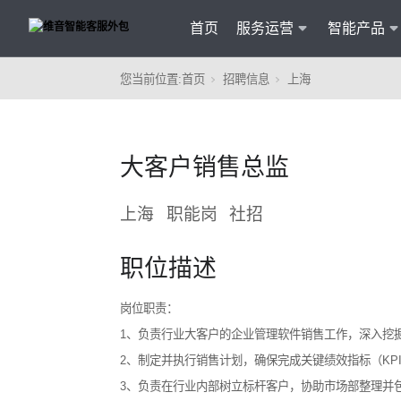
首页
服务运营
智能产品
您当前位置:
首页
招聘信息
上海
客户
维音产品矩阵
· 产品融入维音20余行业服务经验
大客户销售总监
· 专属技术顾问进行1对1服务
· 丰富的定制化开发交付案例
上海
职能岗
社招
职位描述
岗位职责：
1、负责行业大客户的企业管理软件销售工作，深入挖掘
2、制定并执行销售计划，确保完成关键绩效指标（K
智能
3、负责在行业内部树立标杆客户，协助市场部整理并