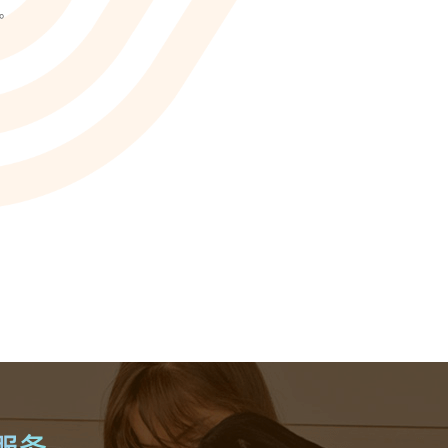
ionWFM
。
，实时获悉遵时率
 NLP
语音识别 ASR
一样沟通对话
智能理解语义，快速掌握关键
A
光学字符识别OCR
别，让机器人更懂用户
快捷图像识别，提升输入效率
C
像，提升AI互动能力