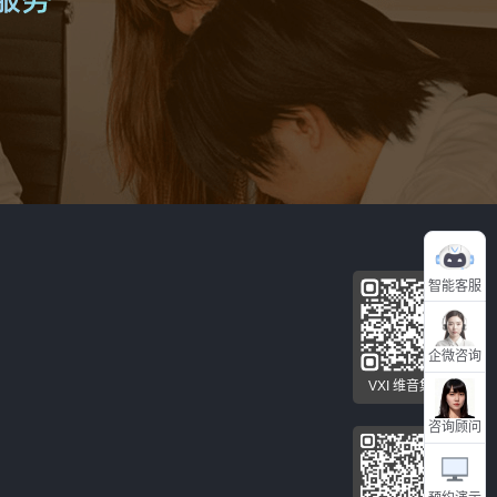
智能客服
企微咨询
VXI 维音集团
咨询顾问