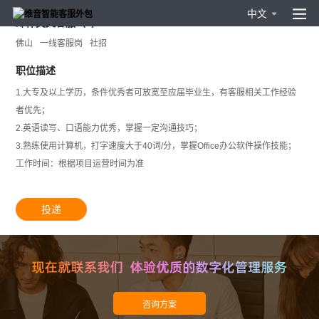
中文
邮件英文客服（3）
佛山
一线客服岗
社招
职位描述
1.大专及以上学历，条件优秀者可放宽至应届毕业生，有客服相关工作经验
者优先；
2.英语读写、口语能力优秀，掌握一定沟通技巧；
3.熟练使用计算机，打字速度大于40词/分，掌握Office办公软件操作技能；
工作时间：根据项目运营时间为准
投递