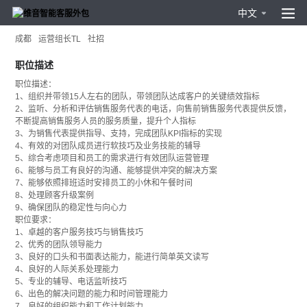
中文
Service TL
成都
运营组长TL
社招
职位描述
职位描述：
1、组织并带领15人左右的团队，带领团队达成客户的关键绩效指标
2、监听、分析和评估销售服务代表的电话，向售前销售服务代表提供反馈，
不断提高销售服务人员的服务质量，提升个人指标
3、为销售代表提供指导、支持，完成团队KPI指标的实现
4、有效的对团队成员进行软技巧及业务技能的辅导
5、综合考虑项目和员工的需求进行有效团队运营管理
6、能够与员工有良好的沟通、能够提供冲突的解决方案
7、能够依照排班适时安排员工的小休和午餐时间
8、处理顾客升级案例
9、确保团队的稳定性与向心力
职位要求：
1、卓越的客户服务技巧与销售技巧
2、优秀的团队领导能力
3、良好的口头和书面表达能力，能进行简单英文读写
4、良好的人际关系处理能力
5、专业的辅导、电话监听技巧
6、出色的解决问题的能力和时间管理能力
7、良好的组织能力和工作计划能力