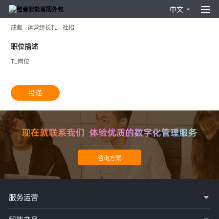
中文
TL
成都
运营组长TL
社招
职位描述
TL岗位
投递
服务运营