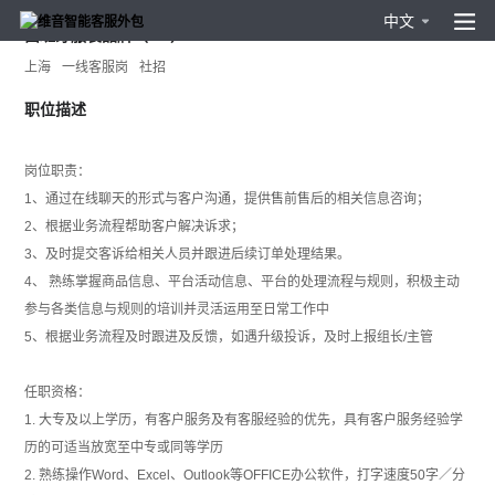
中文
西班牙服装品牌（CN）-PT
上海
一线客服岗
社招
职位描述
岗位职责：
1、通过在线聊天的形式与客户沟通，提供售前售后的相关信息咨询；
2、根据业务流程帮助客户解决诉求；
3、及时提交客诉给相关人员并跟进后续订单处理结果。
4、 熟练掌握商品信息、平台活动信息、平台的处理流程与规则，积极主动
参与各类信息与规则的培训并灵活运用至日常工作中
5、根据业务流程及时跟进及反馈，如遇升级投诉，及时上报组长/主管
任职资格：
1. 大专及以上学历，有客户服务及有客服经验的优先，具有客户服务经验学
历的可适当放宽至中专或同等学历
2. 熟练操作Word、Excel、Outlook等OFFICE办公软件，打字速度50字／分