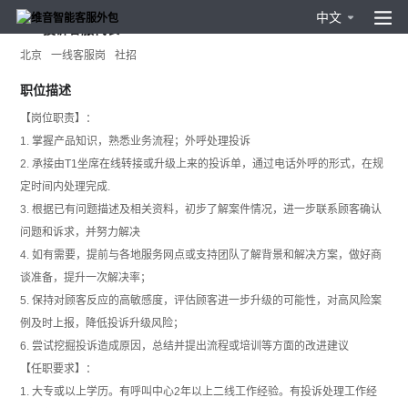
中文
voc投诉客服代表
北京
一线客服岗
社招
职位描述
【岗位职责】：
1. 掌握产品知识，熟悉业务流程；外呼处理投诉
2. 承接由T1坐席在线转接或升级上来的投诉单，通过电话外呼的形式，在规
定时间内处理完成.
3. 根据已有问题描述及相关资料，初步了解案件情况，进一步联系顾客确认
问题和诉求，并努力解决
4. 如有需要，提前与各地服务网点或支持团队了解背景和解决方案，做好商
谈准备，提升一次解决率；
5. 保持对顾客反应的高敏感度，评估顾客进一步升级的可能性，对高风险案
例及时上报，降低投诉升级风险；
6. 尝试挖掘投诉造成原因，总结并提出流程或培训等方面的改进建议
【任职要求】：
1. 大专或以上学历。有呼叫中心2年以上二线工作经验。有投诉处理工作经