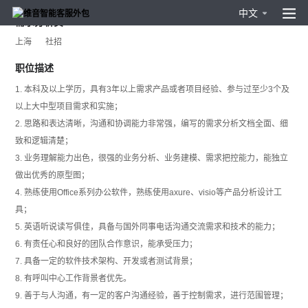
中文
需求分析员
上海
社招
职位描述
1. 本科及以上学历，具有3年以上需求产品或者项目经验、参与过至少3个及
以上大中型项目需求和实施；
2. 思路和表达清晰，沟通和协调能力非常强，编写的需求分析文档全面、细
致和逻辑清楚；
3. 业务理解能力出色，很强的业务分析、业务建模、需求把控能力，能独立
做出优秀的原型图；
4. 熟练使用Office系列办公软件，熟练使用axure、visio等产品分析设计工
具；
5. 英语听说读写俱佳，具备与国外同事电话沟通交流需求和技术的能力；
6. 有责任心和良好的团队合作意识，能承受压力；
7. 具备一定的软件技术架构、开发或者测试背景；
8. 有呼叫中心工作背景者优先。
9. 善于与人沟通，有一定的客户沟通经验，善于控制需求，进行范围管理；