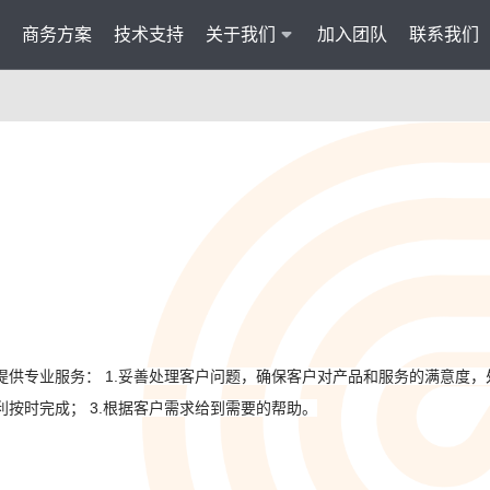
商务方案
技术支持
关于我们
加入团队
联系我们
服务
智能云联络中心 VisionCC
智能客服 Visi
统一接入多渠道，坐席接待更省心
集成6种AI功
AI知识助手
文本机器人V
沉淀金牌话术，搜索即得答案
7*24小
营销自动化
外呼机器人V
批量营销发送，提升获客转化
高效转化
多模态客服
质检机器人V
供专业服务： 1.妥善处理客户问题，确保客户对产品和服务的满意度，处
智能交互升级，轻松理解声图文
全量质检
按时完成； 3.根据客户需求给到需要的帮助。
管理