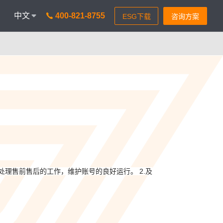
中文
400-821-8755
onAICC
智能通信 VisionIPCC
能，革新客户体验
IP软交换模式，通信稳定灵活
isionBot
时智能问题匹配
isionIDR
获客，助力锁定目标客户
isionIQA
理售前售后的工作，维护账号的良好运行。 2.及
&实时告警，降低客诉率