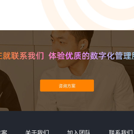
智能培训 VisionTSIM
智能排班 Vis
沉浸式Al陪练，打造金牌客服团队
预测排班需求
技术
人工智能 VisionAI
集成8种AI技术，快速对接企业系统
生成式AI引擎 VisionGAl
自然语言处理
客服领域AI大模型服务平台
让AI像人
语音合成 TTS
情绪分析 S
即开即用，输入文本立得语音
Al情绪识
声纹识别VPR
图像描述 I
智能身份识别，保障系统安全
深度理解图
方案
关于我们
加入团队
联系我们