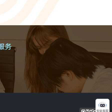
ionWFM
，实时获悉遵时率
 NLP
语音识别 ASR
一样沟通对话
智能理解语义，快速掌握关键
A
光学字符识别OCR
别，让机器人更懂用户
快捷图像识别，提升输入效率
C
像，提升AI互动能力
智能客服