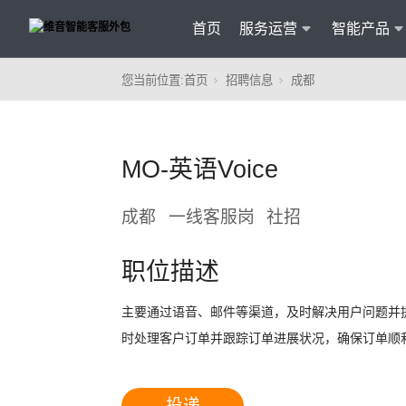
首页
服务运营
智能产品
您当前位置:
首页
招聘信息
成都
客户
维音产品矩阵
· 产品融入维音20余行业服务经验
MO-英语Voice
· 专属技术顾问进行1对1服务
· 丰富的定制化开发交付案例
成都
一线客服岗
社招
职位描述
主要通过语音、邮件等渠道，及时解决用户问题并提
时处理客户订单并跟踪订单进展状况，确保订单顺利
智能
投递