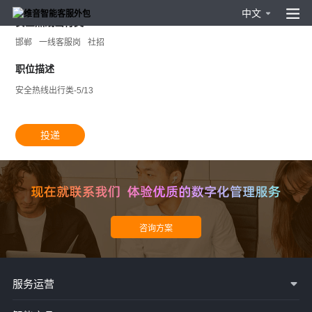
中文
安全热线出行类-5/13
邯郸
一线客服岗
社招
职位描述
安全热线出行类-5/13
投递
服务运营